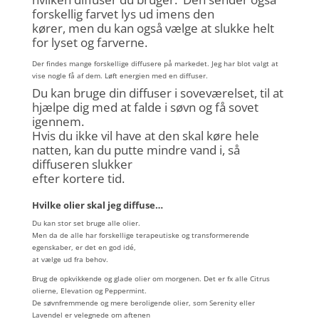
forskellig farvet lys ud imens den
kører, men du kan også vælge at slukke helt
for lyset og farverne.
Der findes mange forskellige diffusere på markedet. Jeg har blot valgt at
vise nogle få af dem. Løft energien med en diffuser.
Du kan bruge din diffuser i soveværelset, til at
hjælpe dig med at falde i søvn og få sovet
igennem.
Hvis du ikke vil have at den skal køre hele
natten, kan du putte mindre vand i, så
diffuseren slukker
efter kortere tid.
Hvilke olier skal jeg diffuse…
Du kan stor set bruge alle olier.
Men da de alle har forskellige terapeutiske og transformerende
egenskaber, er det en god idé,
at vælge ud fra behov.
Brug de opkvikkende og glade olier om morgenen. Det er fx alle Citrus
olierne, Elevation og Peppermint.
De søvnfremmende og mere beroligende olier, som Serenity eller
Lavendel er velegnede om aftenen