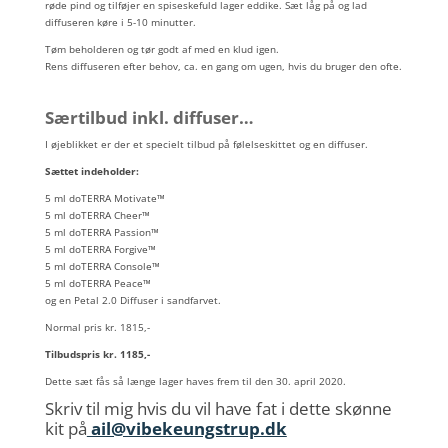
røde pind og tilføjer en spiseskefuld lager eddike. Sæt låg på og lad
diffuseren køre i 5-10 minutter.
Tøm beholderen og tør godt af med en klud igen.
Rens diffuseren efter behov, ca. en gang om ugen, hvis du bruger den ofte.
Særtilbud inkl. diffuser…
I øjeblikket er der et specielt tilbud på følelseskittet og en diffuser.
Sættet indeholder:
5 ml doTERRA Motivate™
5 ml doTERRA Cheer™
5 ml doTERRA Passion™
5 ml doTERRA Forgive™
5 ml doTERRA Console™
5 ml doTERRA Peace™
og en Petal 2.0 Diffuser i sandfarvet.
Normal pris kr. 1815,-
Tilbudspris kr. 1185,-
Dette sæt fås så længe lager haves frem til den 30. april 2020.
Skriv til mig hvis du vil have fat i dette skønne
kit på
ail@vibekeungstrup.dk