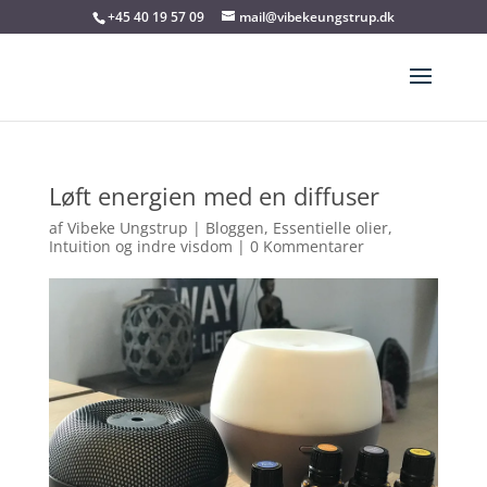
+45 40 19 57 09
mail@vibekeungstrup.dk
Løft energien med en diffuser
af
Vibeke Ungstrup
|
Bloggen
,
Essentielle olier
,
Intuition og indre visdom
|
0 Kommentarer