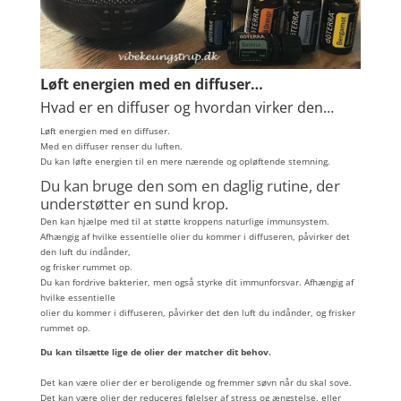
Løft energien med en diffuser…
Hvad er en diffuser og hvordan virker den…
Løft energien med en diffuser.
Med en diffuser renser du luften.
Du kan løfte energien til en mere nærende og opløftende stemning.
Du kan bruge den som en daglig rutine, der
understøtter en sund krop.
Den kan hjælpe med til at støtte kroppens naturlige immunsystem.
Afhængig af hvilke essentielle olier du kommer i diffuseren, påvirker det
den luft du indånder,
og frisker rummet op.
Du kan fordrive bakterier, men også styrke dit immunforsvar. Afhængig af
hvilke essentielle
olier du kommer i diffuseren, påvirker det den luft du indånder, og frisker
rummet op.
Du kan tilsætte lige de olier der matcher dit behov.
Det kan være olier der er beroligende og fremmer søvn når du skal sove.
Det kan være olier der reduceres følelser af stress og ængstelse, eller