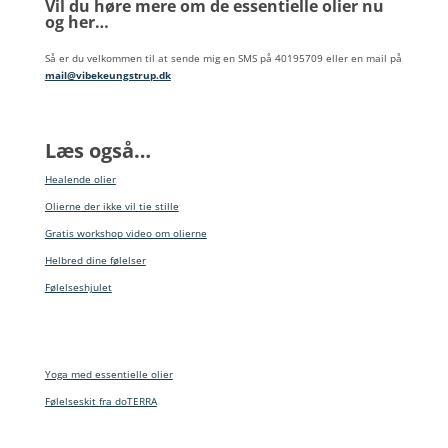
Vil du høre mere om de essentielle olier nu
og her…
Så er du velkommen til at sende mig en SMS på 40195709 eller en mail på
mail@vibekeungstrup.dk
Læs også…
Healende olier
Olierne der ikke vil tie stille
Gratis workshop video om olierne
Helbred dine følelser
Følelseshjulet
Yoga med essentielle olier
Følelseskit fra doTERRA