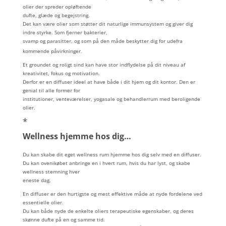
olier der spreder opløftende
dufte, glæde og begejstring.
Det kan være olier som støtter dit naturlige immunsystem og giver dig
indre styrke. Som fjerner bakterier,
svamp og parasitter, og som på den måde beskytter dig for udefra
kommende påvirkninger.
Et groundet og roligt sind kan have stor indflydelse på dit niveau af
kreativitet, fokus og motivation.
Derfor er en diffuser
ideel at have både i dit hjem og dit kontor. Den er
genial til alle former for
institutioner, venteværelser, yogasale og behandlerrum med beroligende
olier.
*
Wellness hjemme hos dig…
Du kan skabe dit eget wellness rum hjemme hos dig selv med en diffuser.
Du kan ovenikøbet anbringe en i hvert rum, hvis du har lyst, og skabe
wellness stemning hver
eneste dag.
En diffuser er den hurtigste og mest effektive måde at nyde fordelene ved
essentielle olier.
Du kan både nyde de enkelte oliers terapeutiske egenskaber, og deres
skønne dufte på en og samme tid.