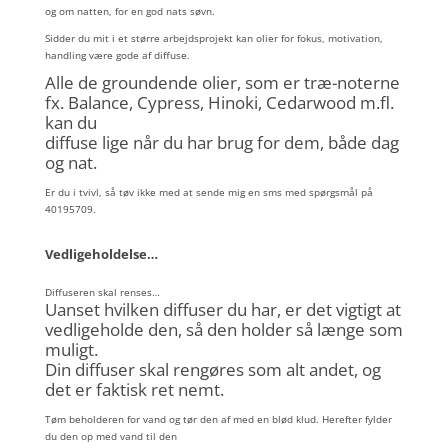
og om natten, for en god nats søvn.
Sidder du mit i et større arbejdsprojekt kan olier for fokus, motivation,
handling være gode af diffuse.
Alle de groundende olier, som er træ-noterne
fx. Balance, Cypress, Hinoki, Cedarwood m.fl.
kan du
diffuse lige når du har brug for dem, både dag
og nat.
Er du i tvivl, så tøv ikke med at sende mig en sms med spørgsmål på
40195709.
Vedligeholdelse…
Diffuseren skal renses…
Uanset hvilken diffuser du har, er det vigtigt at
vedligeholde den, så den holder så længe som
muligt.
Din diffuser skal rengøres som alt andet, og
det er faktisk ret nemt.
Tøm beholderen for vand og tør den af med en blød klud. Herefter fylder
du den op med vand til den