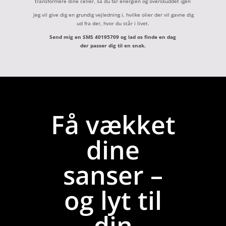
transformere dine celler, så du får energien og overskuddet igen
Jeg vil give dig en grundig vejledning i, hvilke olier der vil gavne dig
ud fra der, hvor du står i livet.
Send mig en SMS 40195709 og lad os finde en dag
der passer dig til en snak.
Få vækket
dine
sanser –
og lyt til
din