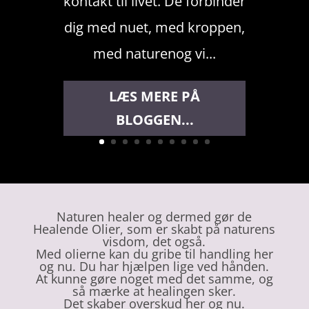
kontakt til livet. De forbinder
dig med nuet, med kroppen,
med naturenog vi...
LÆS MERE PÅ
BLOGGEN...
Naturen healer og dermed gør de
Healende Olier, som er skabt på naturens
visdom, det også.
Med olierne kan du gribe til handling her
og nu. Du har hjælpen lige ved hånden.
At kunne gøre noget med det samme, og
så mærke at healingen sker.
Det skaber overskud her og nu.