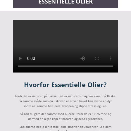
ESSENTIELLE OLIER
Hvorfor Essentielle Olier?
Fordi det er naturen på flaske. Det er naturens magiske evner på flaske.
På samme måde som du i skoven eller ved havet kan skabe en dyb
indre ro, komme helt ned i kroppen og slippe stress og uro.
Så kan du gøre det samme med olierne, fordi de er 100% rene og
dermed en ægte kopi af naturen og dens egenskaber.
Lad olierne heale din glæde, dine smerter og ubalancer. Lad dem