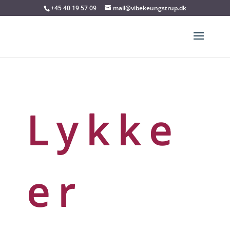
+45 40 19 57 09
mail@vibekeungstrup.dk
Lykke
er