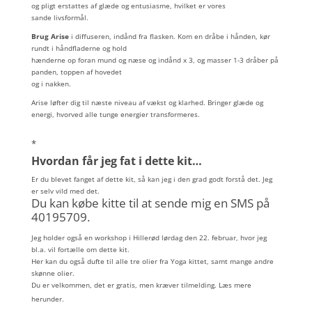
og pligt erstattes af glæde og entusiasme, hvilket er vores
sande livsformål.
Brug Arise
i diffuseren, indånd fra flasken. Kom en dråbe i hånden, kør
rundt i håndfladerne og hold
hænderne op foran mund og næse og indånd x 3, og masser 1-3 dråber på
panden, toppen af hovedet
og i nakken.
Arise løfter dig til næste niveau af vækst og klarhed. Bringer glæde og
energi, hvorved alle tunge energier transformeres.
*
Hvordan får jeg fat i dette kit…
Er du blevet fanget af dette kit, så kan jeg i den grad godt forstå det. Jeg
er selv vild med det.
Du kan købe kitte til at sende mig en SMS på
40195709.
Jeg holder også en workshop i Hillerød lørdag den 22. februar, hvor jeg
bl.a. vil fortælle om dette kit.
Her kan du også dufte til alle tre olier fra Yoga kittet, samt mange andre
skønne olier.
Du er velkommen, det er gratis, men kræver tilmelding. Læs mere
herunder.