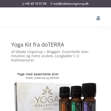
+45 40 19 57 09
mail@vibekeungstrup.dk
Yoga Kit fra doTERRA
af
Vibeke Ungstrup
|
Bloggen
,
Essentielle olier
,
Intuition og indre visdom
,
Livsglæder
|
0
Kommentarer