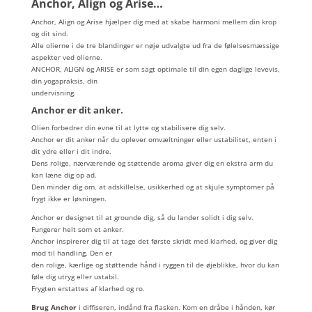
Anchor, Align og Arise…
Anchor, Align og Arise hjælper dig med at skabe harmoni mellem din krop
og dit sind.
Alle olierne i de tre blandinger er nøje udvalgte ud fra de følelsesmæssige
aspekter ved olierne.
ANCHOR, ALIGN og ARISE er som sagt optimale til din egen daglige levevis,
din yogapraksis, din
undervisning.
Anchor er dit anker.
Olien forbedrer din evne til at lytte og stabilisere dig selv.
Anchor er dit anker når du oplever omvæltninger eller ustabilitet, enten i
dit ydre eller i dit indre.
Dens rolige, nærværende og støttende aroma giver dig en ekstra arm du
kan læne dig op ad.
Den minder dig om, at adskillelse, usikkerhed og at skjule symptomer på
frygt ikke er løsningen.
Anchor er designet til at grounde dig, så du lander solidt i dig selv.
Fungerer helt som et anker.
Anchor inspirerer dig til at tage det første skridt med klarhed, og giver dig
mod til handling. Den er
den rolige, kærlige og støttende hånd i ryggen til de øjeblikke, hvor du kan
føle dig utryg eller ustabil.
Frygten erstattes af klarhed og ro.
Brug Anchor
i diffiseren, indånd fra flasken. Kom en dråbe i hånden, kør