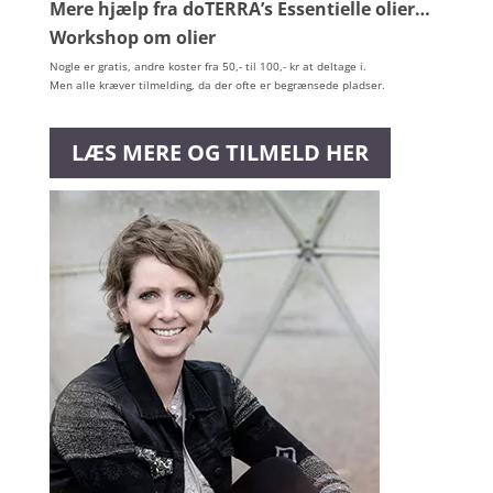
Mere hjælp fra doTERRA’s Essentielle olier…
Workshop om olier
Nogle er gratis, andre koster fra 50,- til 100,- kr at deltage i.
Men alle kræver tilmelding, da der ofte er begrænsede pladser.
LÆS MERE OG TILMELD HER