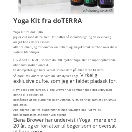
Yoga Kit fra doTERRA
Yoga Kit fra doTERRA.
Jeg er vild med dette sæt. Det dufter så vidunderligt, og de er virkelig
meget fine i deres essens
alle tre olier. Jeg fornemmer en finhed, og meget smuk sarthed over disse
skønne blandinger.
OGSÅ helt GENIALE selvom du IKKE dyrker Yoga. Det er super
opløftende
olier som skaber kontakt
til din hjertekugle bare ved at smøre dem på eller dufte til dem.
Virkelig
Så bare læs videre selvom du ikke dyrker Yoga.
exklusive dufte, som jeg er faldet pladask for.
New York Yoga-guroen, Elena Brower har sammen med doTERRA skab
denne lille collection
bestående af tre blandings olier. Anchor, Align og Arise samlet i en smuk
lille æske.
Alle olierne i de tre blandinger er nøje udvalgte bl.a. ud fra de
følelsesmæssige aspekter ved olierne.
Elena Brower har undervist i Yoga i mere end
20 år, og er forfatter til bøger som er oversat
til flere sprog.