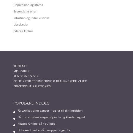
Depression og stress
Essentielle olier
Intuition og indre visdom
Livsglæder
Pilates Online
KONTAKT
MØD VIBEKE
KUNDERNE SIGER
POLITIK FOR REFUNDERING & RETURNEREDE VARER
PRIVATPOLITIK & COOKIES
POPULÆRE INDLÆG
Få vækket dine sanser – og lyt til din intuition
Når offerrollen sniger sig ind – og klæder sig ud
Pilates Online på YouTube
Udbrændthed – Når kroppen siger fra