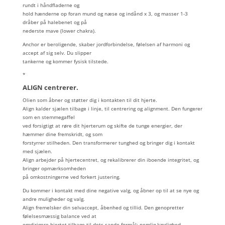
rundt i håndfladerne og
hold hænderne op foran mund og næse og indånd x 3, og masser 1-3
dråber på halebenet og på
nederste mave (lower chakra).
Anchor er beroligende, skaber jordforbindelse, følelsen af harmoni og
accept af sig selv. Du slipper
tankerne og kommer fysisk tilstede.
*
ALIGN centrerer.
Olien som åbner og støtter dig i kontakten til dit hjerte.
Align kalder sjælen tilbage i linje, til centrering og alignment. Den fungerer
som en stemmegaffel
ved forsigtigt at røre dit hjerterum og skifte de tunge energier, der
hæmmer dine fremskridt, og som
forstyrrer stilheden. Den transformerer tunghed og bringer dig i kontakt
med sjælen.
Align arbejder på hjertecentret, og rekalibrerer din iboende integritet, og
bringer opmærksomheden
på omkostningerne ved forkert justering.
Du kommer i kontakt med dine negative valg, og åbner op til at se nye og
andre muligheder og valg.
Align fremelsker din selvaccept, åbenhed og tillid. Den genopretter
følelsesmæssig balance ved at
omdirigere hjertet tilbage til dets sande formål; nemlig kærlighed.