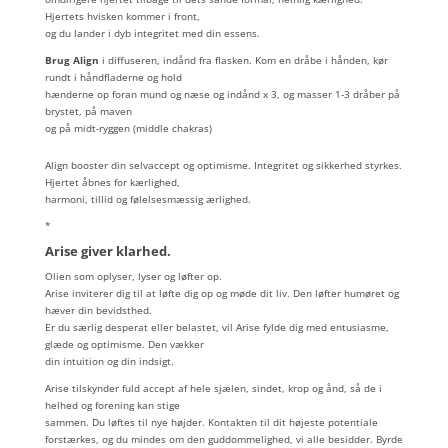
Hjertets hvisken kommer i front,
og du lander i dyb integritet med din essens.
Brug Align
i diffuseren, indånd fra flasken. Kom en dråbe i hånden, kør
rundt i håndfladerne og hold
hænderne op foran mund og næse og indånd x 3, og masser 1-3 dråber på
brystet, på maven
og på midt-ryggen (middle chakras)
Align booster din selvaccept og optimisme. Integritet og sikkerhed styrkes.
Hjertet åbnes for kærlighed,
harmoni, tillid og følelsesmæssig ærlighed.
*
Arise giver klarhed.
Olien som oplyser, lyser og løfter op.
Arise inviterer dig til at løfte dig op og møde dit liv. Den løfter humøret og
hæver din bevidsthed.
Er du særlig desperat eller belastet, vil Arise fylde dig med entusiasme,
glæde og optimisme. Den vækker
din intuition og din indsigt.
Arise tilskynder fuld accept af hele sjælen, sindet, krop og ånd, så de i
helhed og forening kan stige
sammen. Du løftes til nye højder. Kontakten til dit højeste potentiale
forstærkes, og du mindes om den guddommelighed, vi alle besidder. Byrde