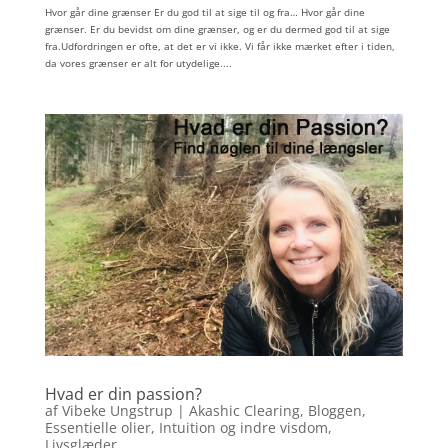
Hvor går dine grænser Er du god til at sige til og fra… Hvor går dine
grænser. Er du bevidst om dine grænser, og er du dermed god til at sige
fra.Udfordringen er ofte, at det er vi ikke. Vi får ikke mærket efter i tiden,
da vores grænser er alt for utydelige....
Hvad er din passion?
af
Vibeke Ungstrup
|
Akashic Clearing
,
Bloggen
,
Essentielle olier
,
Intuition og indre visdom
,
Livsglæder