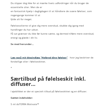
Du slipper dog ikke for at mærke livets udfordringer når du bruger de
essentielle olier. Men de er
en fantastisk hjælp i dagligdagen til at håndtere de svære følelser, som
nogengange kommer til at
fylde alt for meget.
Følelsesolierne vil give dig mere overskud, skubbe dig igang med
handlinger du har udsat.
Få sat grænser du ikke før kunne sætte, og dermed tilføre mere overskud,
energi og glæde i dit liv.
Se med herunder…
Læs også mit blogindlæg “Helbred dine følelser”
hvor jeg beskriver de
forskellige olier i følelseskittet.
*
Særtilbud på følelseskit inkl.
diffuser…
I øjeblikket er der et specielt tilbud på følelseskittet og en diffuser.
Sættet indeholder:
5 ml doTERRA Motivate™