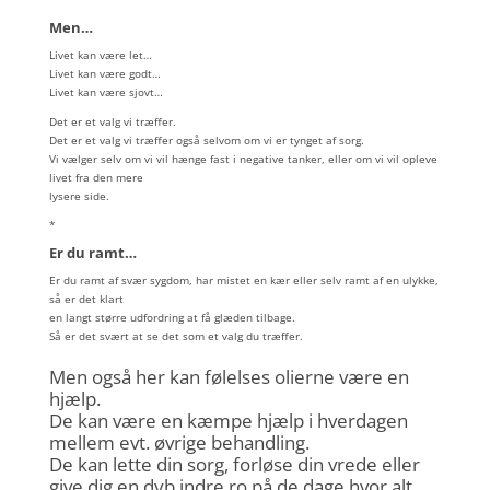
*
Men…
Livet kan være let…
Livet kan være godt…
Livet kan være sjovt…
Det er et valg vi træffer.
Det er et valg vi træffer også selvom om vi er tynget af sorg.
Vi vælger selv om vi vil hænge fast i
negative tanker, eller om vi vil opleve
livet fra den mere
lysere side.
*
Er du ramt…
Er du ramt af svær sygdom, har mistet en kær eller selv ramt af en ulykke,
så er det klart
en langt større udfordring at få glæden tilbage.
Så er det svært at se det som et valg du træffer.
Men også her kan følelses olierne være en
hjælp.
De kan være en kæmpe hjælp i hverdagen
mellem evt. øvrige behandling.
De kan lette din sorg, forløse din vrede eller
give dig en dyb indre ro på de dage hvor alt