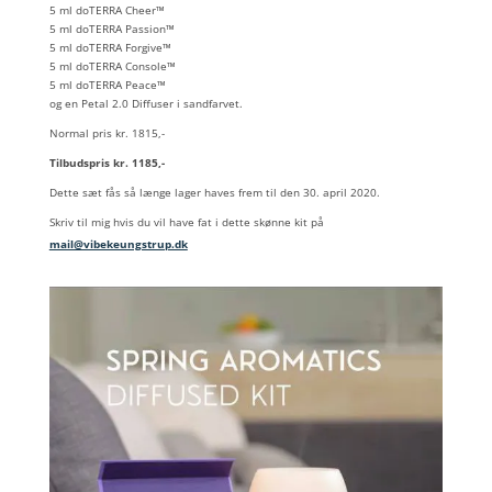
5 ml doTERRA Cheer™
5 ml doTERRA Passion™
5 ml doTERRA Forgive™
5 ml doTERRA Console™
5 ml doTERRA Peace™
og en Petal 2.0 Diffuser i sandfarvet.
Normal pris kr. 1815,-
Tilbudspris kr. 1185,-
Dette sæt fås så længe lager haves frem til den 30. april 2020.
Skriv til mig hvis du vil have fat i dette skønne kit på
mail@vibekeungstrup.dk