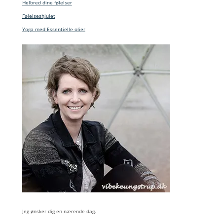
Helbred dine følelser
Følelseshjulet
Yoga med Essentielle olier
Jeg ønsker dig en nærende dag.