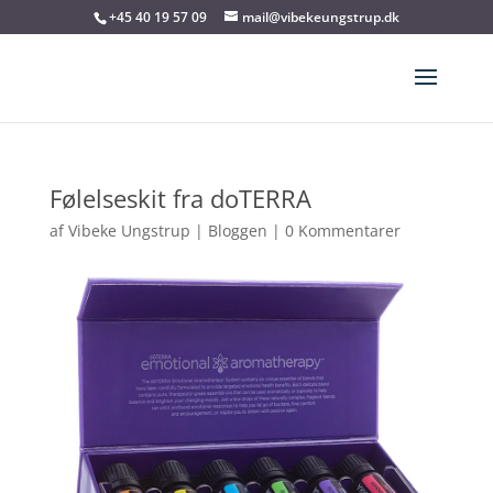
+45 40 19 57 09
mail@vibekeungstrup.dk
Følelseskit fra doTERRA
af
Vibeke Ungstrup
|
Bloggen
|
0 Kommentarer