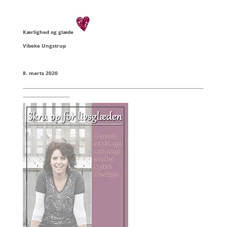
Kærlighed og glæde
Vibeke Ungstrup
8. marts 2020
_________________________________________________________________________________________
_______________________