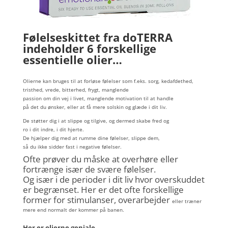
Følelseskittet fra doTERRA
indeholder 6 forskellige
essentielle olier…
Olierne kan bruges til at forløse følelser som f.eks. sorg, kedafdethed,
tristhed, vrede, bitterhed, frygt, manglende
passion om din vej i livet, manglende motivation til at handle
på det du ønsker, eller at få mere solskin og glæde i dit liv.
De støtter dig i at slippe og tilgive, og dermed skabe fred og
ro i dit indre, i dit hjerte.
De hjælper dig med at rumme dine følelser, slippe dem,
så du ikke sidder fast i negative følelser.
Ofte prøver du måske at overhøre eller
fortrænge især de svære følelser.
Og især i de perioder i dit liv
hvor overskuddet
er begrænset. Her er det ofte forskellige
former for stimulanser, overarbejder
eller træner
mere end normalt der kommer på banen.
Her er olierne geniale…