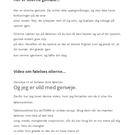
Her er olierne geniale. De stiller ikke spørgsmåltegn, og skal ikke have
forklaringer på de ene
eller andet. Nej, de arbejder helt af sig selv, og hjælper dig tilbage på
sporet igen.
Olierne sætter lys på følelsen så du kan få den healet og ud af dit system,
ganske enkelt give slip
på den. Herefter vil du opleve at der er blevet frigivet rum og plads til, at
dit humør, din glæde igen
kan skinne igennem, og løfte din dag.
Video om følelses olierne…
Genveje til at forløse dine følelser.
Og jeg er vild med genveje.
Derfor har jeg lavet denne video, hvor jeg fortæller om de 6 olier fra
følelseskittet.
Følelseskittet fra doTERRA er ordløs terapi. Brug dem når du mærker
følelser som ked af det hed,
sorg, vrede, manglende inspiration, når du har brug for at tro mere på dig
selv. Hvis du mangler
ro eller hvis glæde er det du vil have mere af.