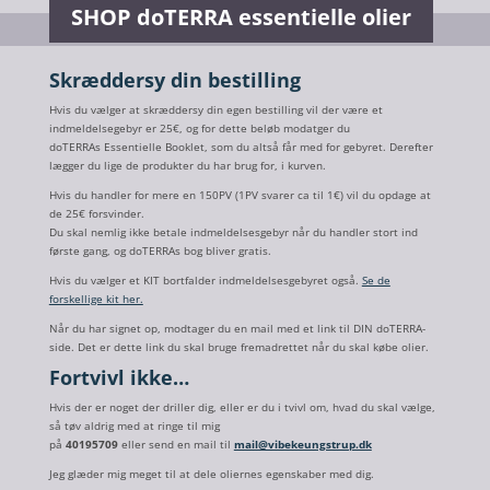
SHOP doTERRA essentielle olier
Skræddersy din bestilling
Hvis du vælger at skræddersy din egen bestilling vil der være et
indmeldelsegebyr er 25€, og for dette beløb modatger du
doTERRAs Essentielle Booklet, som du altså får med for gebyret. Derefter
lægger du lige de produkter du har brug for, i kurven.
Hvis du handler for mere en 150PV (1PV svarer ca til 1€) vil du opdage at
de 25€ forsvinder.
Du skal nemlig ikke betale indmeldelsesgebyr når du handler stort ind
første gang, og doTERRAs bog bliver gratis.
Hvis du vælger et KIT bortfalder indmeldelsesgebyret også.
Se de
forskellige kit her.
Når du har signet op, modtager du en mail med et link til DIN doTERRA-
side. Det er dette link du skal bruge fremadrettet når du skal købe olier.
Fortvivl ikke…
Hvis der er noget der driller dig, eller er du i tvivl om, hvad du skal vælge,
så tøv aldrig med at ringe til mig
på
40195709
eller send en mail til
mail@vibekeungstrup.dk
Jeg glæder mig meget til at dele oliernes egenskaber med dig.