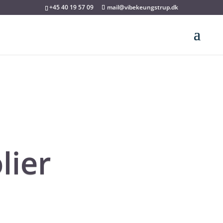
+45 40 19 57 09
mail@vibekeungstrup.dk
lier