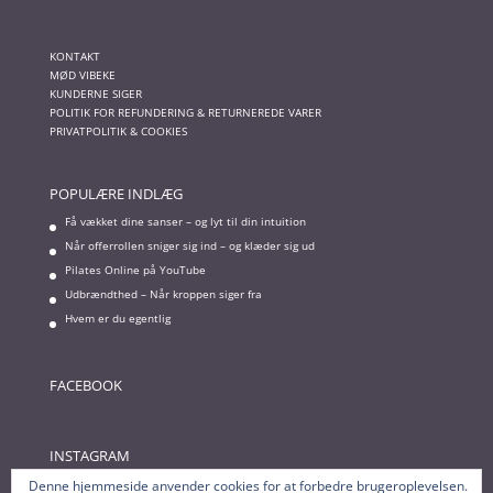
KONTAKT
MØD VIBEKE
KUNDERNE SIGER
POLITIK FOR REFUNDERING & RETURNEREDE VARER
PRIVATPOLITIK & COOKIES
POPULÆRE INDLÆG
Få vækket dine sanser – og lyt til din intuition
Når offerrollen sniger sig ind – og klæder sig ud
Pilates Online på YouTube
Udbrændthed – Når kroppen siger fra
Hvem er du egentlig
FACEBOOK
INSTAGRAM
Denne hjemmeside anvender cookies for at forbedre brugeroplevelsen.