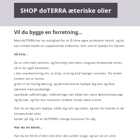
SHOP doTERRA æteriske olier
Vil du bygge en forretning
…
Med doTERRA har du mulighed for at få dine egne produkter betalt, og du
kan tilmed skabe en supplerende indkomst, blot ved at hjælpe fra hjertet.
Så hvis…
Du er vild med naturen, og fortrolig med dens magiske forløsende evner,
så er du også forankret
i den overbevisning om, at krop, sind og ånd hænger sammen. Du elsker
tanken om at kunne
gribe til en hurtig løsning, og dermed kunne hjælpe dig selv og dine
kæreste med pludselige
opståede udfordringer. Udfordringer der både kan være følelsesmæssige
og fysiske, og her kan naturens ordløse terapi være svaret.
Kan du se dig selv hjælpe, både dig selv og andre, og kan du mærke at de
terapeutiske olier
kalder på dig, så er doTERRA’s mange bonusser for dig.
Har du en klinik…
Har du en klinik af den ene eller den anden slags, og kan se en unik