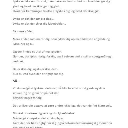
Lykke er ikke en tilstand, men mere en bevidsthed om hvad der gør dig
glad, og hvad der ikke gør dig glad.
Hvad der frembringer følelse af lykke i dig, og hvad der ikke gør.
Lykke er det der gør dig glad…
Lykke er det der giver dig lykkebobler…
Så mere af det.
Mere af det som nærer dig, som fylder dig op med følelsen af glæde og
lykke her og nu.
Og der findes et utal af muligheder.
Gør det, der føles rigtigt for dig, også selvom andre stiller spørgsmåltegn
ved det.
De er ikke dig, og du er ikke dem.
Kun du ved hvad der er rigtigt for dig.
Så…
Vil du undgå at lykken udebliver, så bliv bevidst om dig selv og dine
ønsker, og brug din tid på det der
betyder noget for dig.
Det er ikke din opgave at gøre andre lykkelige, det kan de fint klare selv.
Du skal prioritere dig selv og din lykkefølelse.
Måske gøre noget andet en du plejer.
Gøre det der føles rigtigt for dig, også selvom dem omkring dig mener du
skal gøre noget andet.