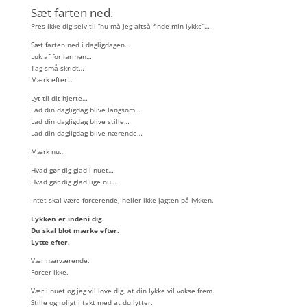
Sæt farten ned.
Pres ikke dig selv til ”nu må jeg altså finde min lykke”…
Sæt farten ned i dagligdagen…
Luk af for larmen…
Tag små skridt…
Mærk efter…
Lyt til dit hjerte…
Lad din dagligdag blive langsom…
Lad din dagligdag blive stille…
Lad din dagligdag blive nærende…
Mærk nu…
Hvad gør dig glad i nuet…
Hvad gør dig glad lige nu…
Intet skal være forcerende, heller ikke jagten på lykken.
Lykken er indeni dig.
Du skal blot mærke efter.
Lytte efter.
Vær nærværende.
Forcer ikke.
Vær i nuet og jeg vil love dig, at din lykke vil vokse frem.
Stille og roligt i takt med at du lytter.