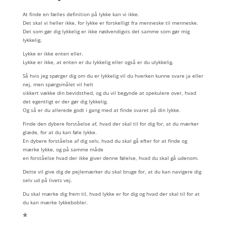
At finde en fælles definition på lykke kan vi ikke.
Det skal vi heller ikke, for lykke er forskelligt fra menneske til menneske.
Det som gør dig lykkelig er ikke nødvendigvis det samme som gør mig
lykkelig.
Lykke er ikke enten eller.
Lykke er ikke, at enten er du lykkelig eller også er du ulykkelig.
Så hvis jeg spørger dig om du er lykkelig vil du hverken kunne svare ja eller
nej, men spørgsmålet vil helt
sikkert vække din bevidsthed, og du vil begynde at spekulere over, hvad
det egentligt er der gør dig lykkelig.
Og så er du allerede godt i gang med at finde svaret på din lykke.
Finde den dybere forståelse af, hvad der skal til for dig for, at du mærker
glæde, for at du kan føle lykke.
En dybere forståelse af dig selv, hvad du skal gå efter for at finde og
mærke lykke, og på samme måde
en forståelse hvad der ikke giver denne følelse, hvad du skal gå udenom.
Dette vil give dig de pejlemærker du skal bruge for, at du kan navigere dig
selv ud på livets vej.
Du skal mærke dig frem til, hvad lykke er for dig og hvad der skal til for at
du kan mærke lykkebobler.
*