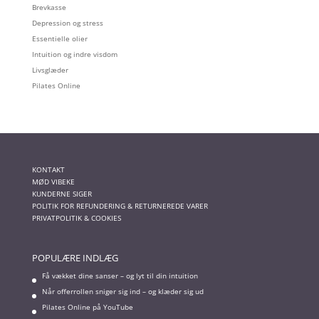
Brevkasse
Depression og stress
Essentielle olier
Intuition og indre visdom
Livsglæder
Pilates Online
KONTAKT
MØD VIBEKE
KUNDERNE SIGER
POLITIK FOR REFUNDERING & RETURNEREDE VARER
PRIVATPOLITIK & COOKIES
POPULÆRE INDLÆG
Få vækket dine sanser – og lyt til din intuition
Når offerrollen sniger sig ind – og klæder sig ud
Pilates Online på YouTube