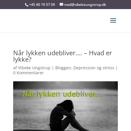
+45 40 19 57 09
mail@vibekeungstrup.dk
Når lykken udebliver…. – Hvad er
lykke?
af
Vibeke Ungstrup
|
Bloggen
,
Depression og stress
|
0 Kommentarer