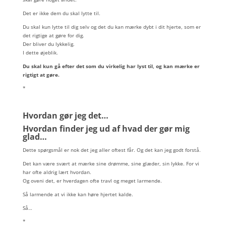
Det er ikke dem du skal lytte til.
Du skal kun lytte til dig selv og det du kan mærke dybt i dit hjerte, som er
det rigtige at gøre for dig.
Der bliver du lykkelig.
I dette øjeblik.
Du skal kun gå efter det som du virkelig har lyst til, og kan mærke er
rigtigt at gøre.
*
Hvordan gør jeg det…
Hvordan finder jeg ud af hvad der gør mig
glad…
Dette spørgsmål er nok det jeg aller oftest får. Og det kan jeg godt forstå.
Det kan være svært at mærke sine drømme, sine glæder, sin lykke. For vi
har ofte aldrig lært hvordan.
Og oveni det, er hverdagen ofte travl og meget larmende.
Så larmende at vi ikke kan høre hjertet kalde.
Så…
*