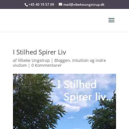
+45 40 19 57 09
mail@vibekeungstrup.dk
I Stilhed Spirer Liv
af
Vibeke Ungstrup
|
Bloggen
,
Intuition og indre
visdom
|
0 Kommentarer