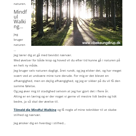
naturen.
Mindf
ul
Walki
ng…
Jeg
bruger
naturen
…
Jeg lærer dig at gå med bevidst nærvær.
Med øvelser for både krop og hoved vil du efter tid kunne gå i naturen på
en helt ny måde.
Jeg bruger selv naturen dagligt, året rundt, og jeg elsker det, og har meget
svært ved at undvære mine ture derude. For mig er det blevet en
afhængighed, men en dejlig afhængighed, og jeg er sikker på du vil få den
samme følelse.
Og jeg øver mig til stadighed selvom at jeg har gjort det i flere år.
Alting er en læring og er der noget vi gerne vil mestre lidt bedre og lidt
bedre, ja så skal der øvelse til.
Tilmeld dig Mindful Walking
og få nogle af mine teknikker til at skabe
stilhed og nærvær.
Jeg ønsker dig en hverdag i stilhed…