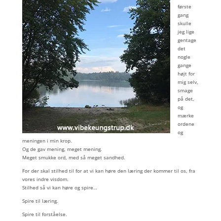
første
gang
skulle
jeg lige
gentage
det
nogle
gange
højt for
mig selv,
smage
på det,
og
mærke
ordene
og
meningen i min krop.
Og de gav mening, meget mening.
Meget smukke ord, med så meget sandhed.
For der skal stilhed til for at vi kan høre den læring der kommer til os, fra
vores indre visdom.
Stilhed så vi kan høre og spire…
Spire til læring.
Spire til forståelse.