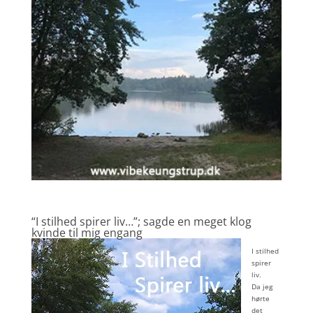
“I stilhed spirer liv…”; sagde en meget klog
kvinde til mig engang
I stilhed
spirer
liv.
Da jeg
hørte
det