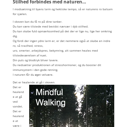
Stilhed forbindes med naturen…
I modsætning til byens larm og hektiske tempo, så er naturens ro balsam
for sjælen.
I skoven kan du få ro på dine tanker.
Du kan være tilstede med bevidst nærvær i dyb stilhed.
Du kan skabe fuld opmærksomhed på det der er lige nu, lige her omkring
dig.
Og fordi der ingen ydre larm er, er det nemmere også at skabe en indre
ro, så travlhed, stress,
uro, smerter, arbejdspres, bekymring, alt sammen heales med
tilstedeværelsen af nuet.
Din puls og blodtryk bliver lavere.
Du nedsætter produktionen af stresshormoner, og du booster dit
immunsystem i den gode retning.
I naturen får du øget velvære.
Det er healende at gå i skoven.
Det er
healend
e at gå
ved
vandet.
Det er
healend
e at
være i