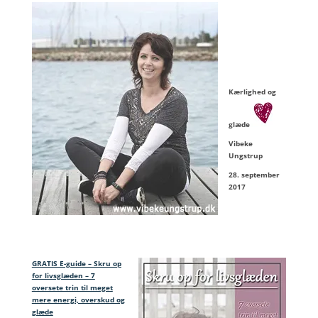
Kærlighed og
glæde
Vibeke
Ungstrup
28. september
2017
GRATIS E-guide – Skru op
for livsglæden – 7
oversete trin til meget
mere energi, overskud og
glæde