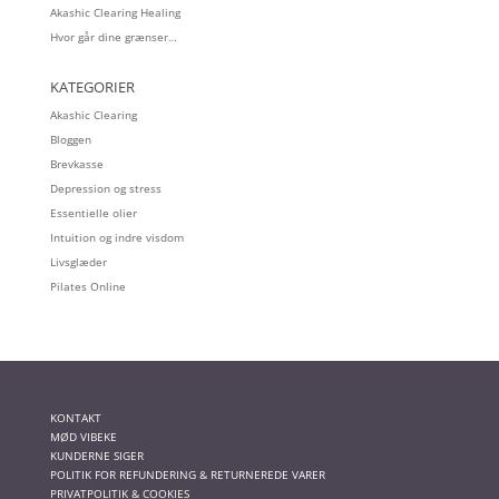
Akashic Clearing Healing
Hvor går dine grænser…
KATEGORIER
Akashic Clearing
Bloggen
Brevkasse
Depression og stress
Essentielle olier
Intuition og indre visdom
Livsglæder
Pilates Online
KONTAKT
MØD VIBEKE
KUNDERNE SIGER
POLITIK FOR REFUNDERING & RETURNEREDE VARER
PRIVATPOLITIK & COOKIES