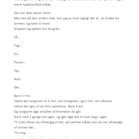
mere nydelsesfuld måde.
Det har ikke været nemt.
Men her på den anden side, kan jeg se hvor vigtigt det er, at slukke for
larmen, og lytte til hvad
kroppen og sjælen har brug for.
Så…
Tag…
En…
Pause…
Og…
Nyd…
Det…
Bare 5 min.
Udvid det langsomt til 5 min. om morgenen, og 5 min. om aftenen.
Udvid det igen til en lille vandretur. Bare 3 km.
Og langsomt øge antallet af kilometer du går.
Start med 2 gange om ugen, og igen øge det til hver dag i ugen.
Til sidst bliver du afhængig af det, på samme måde som du var afhængig
af larmen før…
Tro mig…