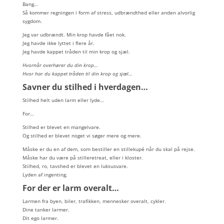
Bang…
Så kommer regningen i form af stress, udbrændthed eller anden alvorlig
sygdom.
Jeg var udbrændt. Min krop havde fået nok.
Jeg havde ikke lyttet i flere år.
Jeg havde kappet tråden til min krop og sjæl.
Hvornår overhører du din krop…
Hvor har du kappet tråden til din krop og sjæl…
Savner du stilhed i hverdagen…
Stilhed helt uden larm eller lyde…
For…
Stilhed er blevet en mangelvare.
Og stilhed er blevet noget vi søger mere og mere.
Måske er du en af dem, som bestiller en stillekupé når du skal på rejse.
Måske har du være på stilleretreat, eller i kloster.
Stilhed, ro, tavshed er blevet en luksusvare.
Lyden af ingenting.
For der er larm overalt…
Larmen fra byen, biler, trafikken, mennesker overalt, cykler.
Dine tanker larmer.
Dit ego larmer.