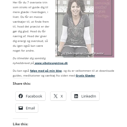
Her får du 7 oversete trin
som straks vil guide dig til
mere glæde i hverdagen, i
livet. Du får en masse
værktøjer til, at finde frem
til, hvad det præcist er der
gør dig glad. Hvad du får
næring af. Hvad der giver
dig energi og overskud, så
du igen også kan være
noget for andre.
Du tilmelder dig samtidig
nyhedsbrevet på
www.vibekeungstrup.dk
Du kan også
følge med på min blog
, og du er velkommen til at downloade
guides, meditatoner og værktøj fra siden med
Gratis Glæder
Share this:
Facebook
X
LinkedIn
Email
Like this: