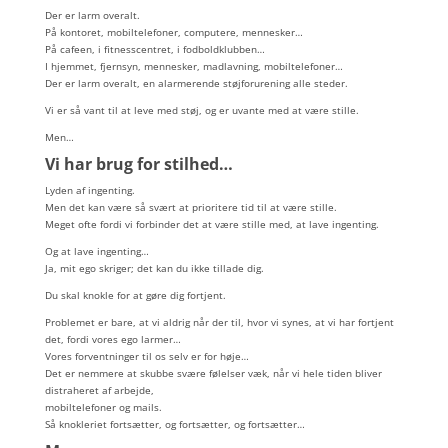
Der er larm overalt.
På kontoret, mobiltelefoner, computere, mennesker…
På cafeen, i fitnesscentret, i fodboldklubben…
I hjemmet, fjernsyn, mennesker, madlavning, mobiltelefoner…
Der er larm overalt, en alarmerende støjforurening alle steder.
Vi er så vant til at leve med støj, og er uvante med at være stille.
Men…
Vi har brug for stilhed…
Lyden af ingenting.
Men det kan være så svært at prioritere tid til at være stille.
Meget ofte fordi vi forbinder det at være stille med, at lave ingenting.
Og at lave ingenting…
Ja, mit ego skriger; det kan du ikke tillade dig.
Du skal knokle for at gøre dig fortjent.
Problemet er bare, at vi aldrig når der til, hvor vi synes, at vi har fortjent
det, fordi vores ego larmer…
Vores forventninger til os selv er for høje…
Det er nemmere at skubbe svære følelser væk, når vi hele tiden bliver
distraheret af arbejde,
mobiltelefoner og mails.
Så knokleriet fortsætter, og fortsætter, og fortsætter…