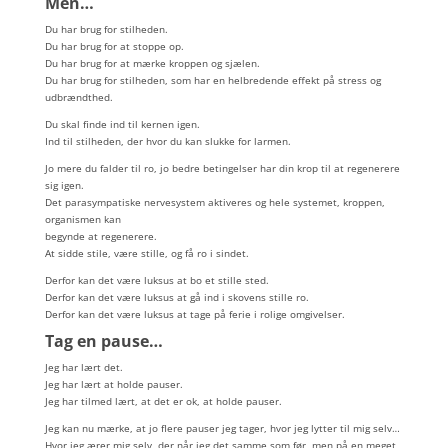
Men…
Du har brug for stilheden.
Du har brug for at stoppe op.
Du har brug for at mærke kroppen og sjælen.
Du har brug for stilheden, som har en helbredende effekt på stress og
udbrændthed.
Du skal finde ind til kernen igen.
Ind til stilheden, der hvor du kan slukke for larmen.
Jo mere du falder til ro, jo bedre betingelser har din krop til at regenerere
sig igen.
Det parasympatiske nervesystem aktiveres og hele systemet, kroppen,
organismen kan
begynde at regenerere.
At sidde stile, være stille, og få ro i sindet.
Derfor kan det være luksus at bo et stille sted.
Derfor kan det være luksus at gå ind i skovens stille ro.
Derfor kan det være luksus at tage på ferie i rolige omgivelser.
Tag en pause…
Jeg har lært det.
Jeg har lært at holde pauser.
Jeg har tilmed lært, at det er ok, at holde pauser.
Jeg kan nu mærke, at jo flere pauser jeg tager, hvor jeg lytter til mig selv…
Hvor jeg ærer mig selv, der når jeg det samme som før, men på en meget