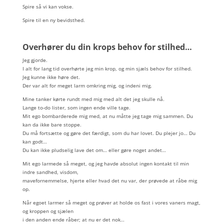
Spire så vi kan vokse.
Spire til en ny bevidsthed.
Overhører du din krops behov for stilhed…
Jeg gjorde.
I alt for lang tid overhørte jeg min krop, og min sjæls behov for stilhed.
Jeg kunne ikke høre det.
Der var alt for meget larm omkring mig, og indeni mig.
Mine tanker kørte rundt med mig med alt det jeg skulle nå.
Lange to-do lister, som ingen ende ville tage.
Mit ego bombarderede mig med, at nu måtte jeg tage mig sammen. Du
kan da ikke bare stoppe.
Du må fortsætte og gøre det færdigt, som du har lovet. Du plejer jo… Du
kan godt…
Du kan ikke pludselig lave det om… eller gøre noget andet…
Mit ego larmede så meget, og jeg havde absolut ingen kontakt til min
indre sandhed, visdom,
mavefornemmelse, hjerte eller hvad det nu var, der prøvede at råbe mig
op.
Når egoet larmer så meget og prøver at holde os fast i vores vaners magt,
og kroppen og sjælen
i den anden ende råber; at nu er det nok…