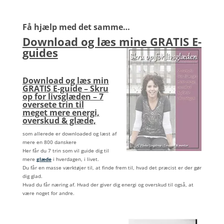
Få hjælp med det samme…
Download og læs mine GRATIS E-
guides
Download og læs min
GRATIS E-guide – Skru
op for livsglæden – 7
oversete trin til
meget mere energi,
overskud & glæde,
som allerede er downloaded og læst af
mere en 800 danskere
Her får du 7 trin som vil guide dig til
mere
glæde
i hverdagen, i livet.
Du får en masse værktøjer til, at finde frem til, hvad det præcist er der gør
dig glad.
Hvad du får næring af. Hvad der giver dig energi og overskud til også, at
være noget for andre.