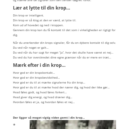
og mærke alle de signaler som den sender døgnet rundt.
Lær at lytte til din krop…
Din krop er intelligent.
Din krop er så klog at den er værd, at lytte til.
Kom ud af hovedet og ned i kroppen.
Gennem din krop kan du få kontakt til det som i virkeligheden er rigtigt for
dig.
Når du anerkender din krops signaler, får du en dybere kontakt til dig selv.
Du ved når noget er galt…
Du ved når du har sagt for meget ”ja”, hvor det skulle have været et nej…
Du ved du har overskredet dine egne grænser når du er mere en træt…
Mærk efter i din krop…
Hvor god er din kropskontakt…
Hvor god er din kropsbevidsthed…
Hvor god er du til at mærke signalerne fra din krop…
Hvor god er du til at mærke hvad der nærer dig, og hvad der ikke gør…
Hvad føles godt, og hvad føres forkert…
Hvad giver dig energi, og hvad dræner dig…
Hvordan føles et ja, og hvordan føles et nej…
Der ligger så meget vigtig viden gemt i din krop…
*