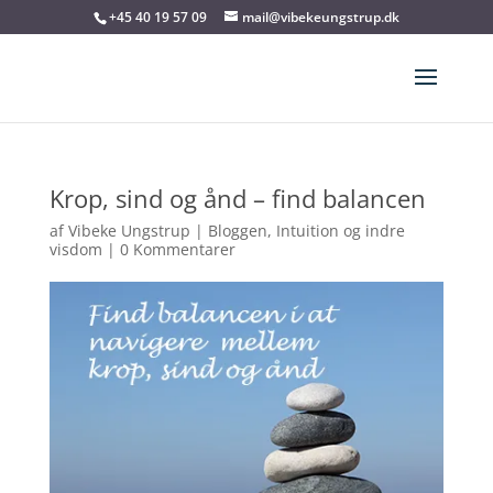
+45 40 19 57 09
mail@vibekeungstrup.dk
Krop, sind og ånd – find balancen
af
Vibeke Ungstrup
|
Bloggen
,
Intuition og indre
visdom
|
0 Kommentarer