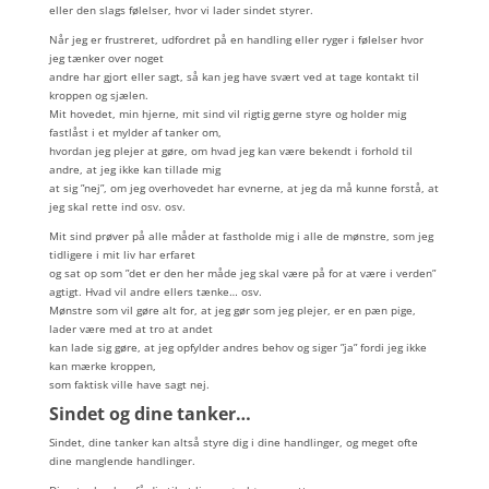
eller den slags følelser, hvor vi lader sindet styrer.
Når jeg er frustreret, udfordret på en handling eller ryger i følelser hvor
jeg tænker over noget
andre har gjort eller sagt, så kan jeg have svært ved at tage kontakt til
kroppen og sjælen.
Mit hovedet, min hjerne, mit sind vil rigtig gerne styre og holder mig
fastlåst i et mylder af tanker om,
hvordan jeg plejer at gøre, om hvad jeg kan være bekendt i forhold til
andre, at jeg ikke kan tillade mig
at sig ”nej”, om jeg overhovedet har evnerne, at jeg da må kunne forstå, at
jeg skal rette ind osv. osv.
Mit sind prøver på alle måder at fastholde mig i alle de mønstre, som jeg
tidligere i mit liv har erfaret
og sat op som ”det er den her måde jeg skal være på for at være i verden”
agtigt. Hvad vil andre ellers tænke… osv.
Mønstre som vil gøre alt for, at jeg gør som jeg plejer, er en pæn pige,
lader være med at tro at andet
kan lade sig gøre, at jeg opfylder andres behov og siger ”ja” fordi jeg ikke
kan mærke kroppen,
som faktisk ville have sagt nej.
Sindet og dine tanker…
Sindet, dine tanker kan altså styre dig i dine handlinger, og meget ofte
dine manglende handlinger.