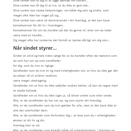
Dine tanker kan få dig til at ligge søvnløs om natten…
Dine tanker kan få dig til at tro, at du ikke er god nok…
Dine tanker kan skabe bekymringer, om både dig selv og andre, som
meget ofte ikke har noget på sig…
Dine tanker kan være så dominerende i din hverdag, at det kan have
konsekvenser for dit liv i hverdagen.
Konsekvenser for om du handler på det du gerne vil, eller om du lader
være med at handle…
Og meget ofte har tankerne det formål at tænke dårligt om dig selv…
Når sindet styrer…
Sindet vil altid og hele tiden sørge for at du handler efter de mønstre som
du selv har sat op som sandheder
for dig, som du tror er rigtige.
Sandheder som du tror er lig med virkeligheden om, at hvis du ikke gør det
du plejer så vil andres reaktion
være meget ubehagelig.
Sandheder om at hvis du ikke opfylder andres behov, så kan du regne med
at skabe ballade.
Sandheder om at hvis du ikke siger ja, så bliver andre sure eller vrede.
Alle, er de sandheder du har sat op, og som styrer din hverdag.
Alle, er de sandheder som du tror gælder for alle, men at det bare ikke er
alle der overholder dem.
Alle, er de sandheder som forhindrer dig i, at leve som du i virkeligheden
ønsker at dit liv og din
hverdag skal se ud.
Alle, er de sandheder som foregår både på arbejdspladsen, i familien og