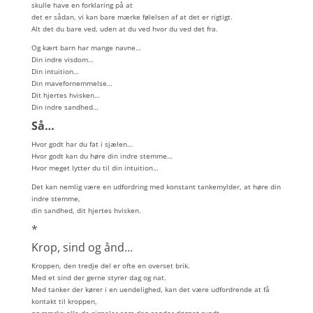
skulle have en forklaring på at
det er sådan, vi kan bare mærke følelsen af at det er rigtigt.
Alt det du bare ved, uden at du ved hvor du ved det fra.
Og kært barn har mange navne…
Din indre visdom…
Din intuition…
Din mavefornemmelse…
Dit hjertes hvisken…
Din indre sandhed…
Så…
Hvor godt har du fat i sjælen…
Hvor godt kan du høre din indre stemme…
Hvor meget lytter du til din intuition…
Det kan nemlig være en udfordring med konstant tankemylder, at høre din
indre stemme,
din sandhed, dit hjertes hvisken.
*
Krop, sind og ånd…
Kroppen, den tredje del er ofte en overset brik.
Med et sind der gerne styrer dag og nat.
Med tanker der kører i en uendelighed, kan det være udfordrende at få
kontakt til kroppen,