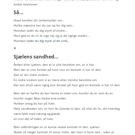
andre relationer.
Så…
Hvad handler dit tankemylder om…
Hvilke mønstre har du sat op for dig selv…
Hvordan lader du dig styre af andre…
Hvor god er du til at sige nej og ja de rigtige steder…
Hvordan
lader du dig styre af dit sind
…
*
Sjælens sandhed…
Ånden eller sjælen, den er vi alle bevidste om, at vi har.
Men der er stor forskel på hvor stor en kontakt vi har til den.
Den er din indre visdom.
En indre visdom som vi er mere eller mindre bevidste om.
Der kan altså være rigtig stor forskel på hvor god en kontakt vi har til den.
Men det er herfra du kan hente al viden om, hvorfor du er som du er,
hvorfor noget føles bedre end andet.
Hvilken smag du har på livet.
Hele sandheden om, at hvis du lyttede til den, så ville dit liv, din hverdag
være fyldt med næring og glæde
en stor del af tiden, af livet.
Men udfordringen er at kunne skabe kontakt til den, sjælen.
Skabe så meget kontakt til vores indre, der hvor vi bare ved… uden at