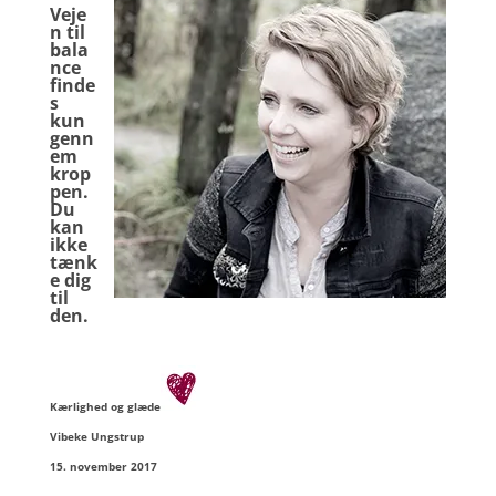
Veje
n til
bala
nce
finde
s
kun
genn
em
krop
pen.
Du
kan
ikke
tænk
e dig
til
den.
Kærlighed og glæde
Vibeke Ungstrup
15. november 2017