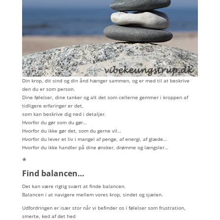
Din krop, dit sind og din ånd hænger sammen, og er med til at beskrive
den du er som person.
Dine følelser, dine tanker og alt det som cellerne gemmer i kroppen af
tidligere erfaringer er det,
som kan beskrive dig ned i detaljer.
Hvorfor du gør som du gør…
Hvorfor du ikke gør det, som du gerne vil…
Hvorfor du lever et liv i mangel af penge, af energi, af glæde…
Hvorfor du ikke handler på dine ønsker, drømme og længsler…
*
Find balancen…
Det kan være rigtig svært at finde balancen.
Balancen i at navigere mellem vores krop, sindet og sjælen.
Udfordringen er især stor når vi befinder os i følelser som frustration,
smerte, ked af det hed