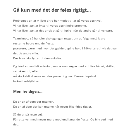
Gå kun med det der føles rigtigt…
Problemet er, at vi ikke altid har modet til at gå vores egen vej.
Vi har ikke lært at lytte til vores egen indre stemme.
Vi har ikke lært at det er ok at gå til højre, når de andre går til venstre.
Tværtimod, så handler skolegangen meget om at følge med, klare
testerne bedre end de fleste,
præstere, være med hvor det gælder, spille bold i frikvarteret hvis det var
det de andre ville.
Der blev ikke lyttet til den enkelte.
Og trådte man lidt udenfor, kunne man regne med at blive hånet, drillet,
set skævt til, eller
måske kaldt diverse mindre pæne ting osv. Dermed opstod
forkerthedsfølelsen.
Men heldigvis…
Du er en af dem der mærker.
Du en af dem der kan mærke når noget ikke føles rigtigt.
Så du er på rette vej.
På rette vej med meget mere mod end langt de fleste. Og bliv ved med
det.