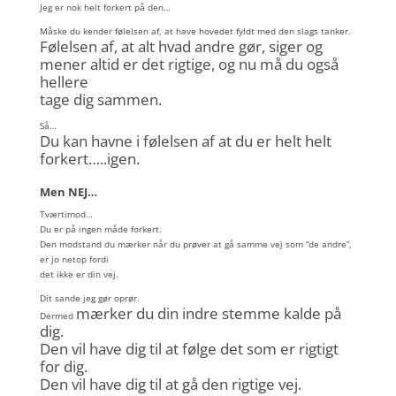
Jeg er nok helt forkert på den…
Måske du kender følelsen af, at have hovedet fyldt med den slags tanker.
Følelsen af, at alt hvad andre gør, siger og
mener altid er det rigtige, og nu må du også
hellere
tage dig sammen.
Så…
Du kan havne i følelsen af at du er helt helt
forkert…..igen.
Men NEJ…
Tværtimod…
Du er på ingen måde forkert.
Den modstand du mærker når du prøver at gå samme vej som “de andre”,
er jo netop fordi
det ikke er din vej.
Dit sande jeg gør oprør.
mærker du din indre stemme kalde på
Dermed
dig.
Den vil have dig til at følge det som er rigtigt
for dig.
Den vil have dig til at gå den rigtige vej.