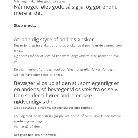
Når noget ikke føles godt, så sig nej.
Når noget føles godt, så sig ja, og gør endnu
mere af det.
Stop med…
At lade dig styre af andres ønsker.
Det er jo langt fra sikkert at andres ønsker og drømme er de samme som
dine…
Og andres måder at leve på kan være langt væk fra dine ønsker at leve
på…
Du skal mærke efter i dig, hvad der føles rigtigt eller forkert for dig…
Og ikke lytte eller skele til andre.
Bevæger vi os ud af den sti, som egentligt er
en andens, så bevæger vi os væk fra os selv.
Den sti der tilhører andre er ikke
nødvendigvis din.
Og at bevæge sig væk fra sig selv skaber ofte tomhed.
For i og med, at den sti du går på ikke er din, så vil du ikke kunne mærke
glæden og meningen
men at gå på den…
Det giver følelsen af tomhed.