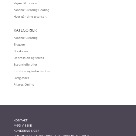
Vejen til indre ro
Akashic Clearing Healing
Hvor går dine grænser…
KATEGORIER
Akashic Clearing
Bloggen
Brevkasse
Depression og stress
Essentielle olier
Intuition og indre visdom
Livsglæder
Pilates Online
KONTAKT
MØD VIBEKE
KUNDERNE SIGER
POLITIK FOR REFUNDERING & RETURNEREDE VARER