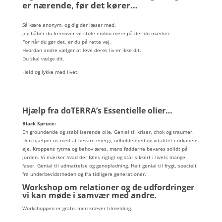
er nærende, før det kører…
Så kære anonym, og dig der læser med.
Jeg håber du fremover vil stole endnu mere på det du mærker.
For når du gør det, er du på rette vej.
Hvordan andre vælger at leve deres liv er ikke dit.
Du skal vælge dit.
Held og lykke med livet.
Hjælp fra doTERRA’s Essentielle olier…
Black Spruce:
En groundende og stabiliserende olie. Genial til kriser, chok og traumer.
Den hjælper os med at bevare energi, udholdenhed og vitalitet i orkanens
øje. Kroppens rytme og behov æres, mens fødderne bevares solidt på
jorden. Vi mærker hvad der føles rigtigt og står sikkert i livets mange
faser. Genial til udmattelse og genopladning. Helt genial til frygt, specielt
fra underbevidstheden og fra tidligere generationer.
Workshop om relationer og de udfordringer
vi kan møde i samvær med andre.
Workshoppen er gratis men kræver tilmelding.