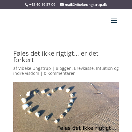
+45 40 19 57 09
mail@vibekeungstrup.dk
Føles det ikke rigtigt… er det
forkert
af
Vibeke Ungstrup
|
Bloggen
,
Brevkasse
,
Intuition og
indre visdom
|
0 Kommentarer