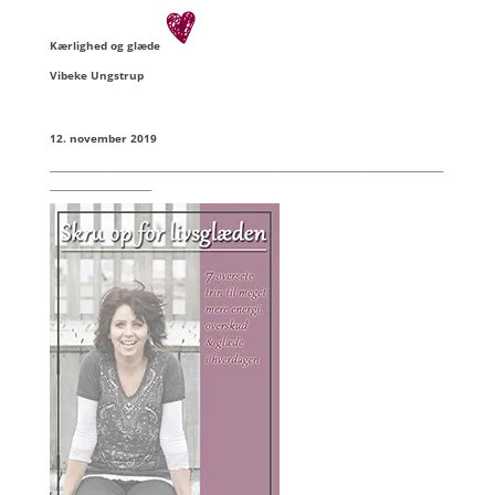
Kærlighed og glæde
Vibeke Ungstrup
12. november 2019
_________________________________________________________________________________________
_______________________