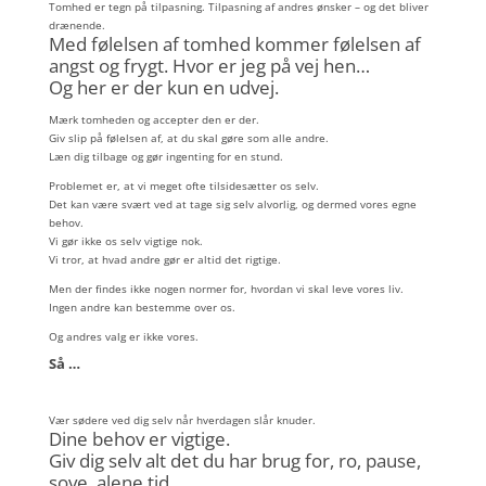
Tomhed er tegn på tilpasning. Tilpasning af andres ønsker – og det bliver
drænende.
Med følelsen af tomhed kommer følelsen af
angst og frygt.
Hvor er jeg på vej hen…
Og her er der kun en udvej.
Mærk tomheden og accepter den er der.
Giv slip på følelsen af, at du skal gøre som alle andre.
Læn dig tilbage og gør ingenting for en stund.
Problemet er, at vi meget ofte tilsidesætter os selv.
Det kan være svært ved at tage sig selv alvorlig, og dermed vores egne
behov.
Vi gør ikke os selv vigtige nok.
Vi tror, at hvad andre gør er altid det rigtige.
Men der findes ikke nogen normer for, hvordan vi skal leve vores liv.
Ingen andre kan bestemme over os.
Og andres valg er ikke vores.
Så …
Vær sødere ved dig selv når hverdagen slår knuder.
Dine behov er vigtige.
Giv dig selv alt det du har brug for, ro, pause,
sove, alene tid…