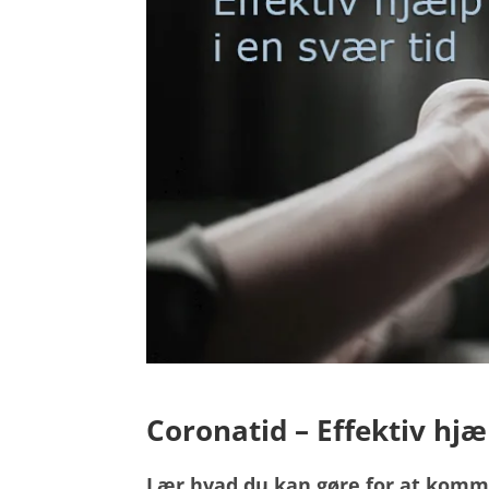
Coronatid – Effektiv hjæ
Lær hvad du kan gøre for at kom