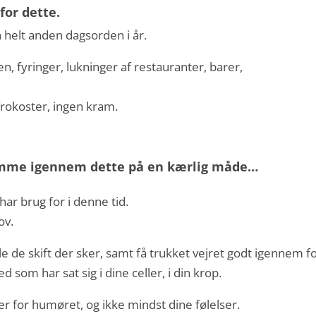
for dette.
 helt anden dagsorden i år.
n, fyringer, lukninger af restauranter, barer,
efrokoster, ingen kram.
komme igennem dette på en kærlig måde…
 har brug for i denne tid.
ov.
le de skift der sker, samt få trukket vejret godt igennem f
ed som har sat sig i dine celler, i din krop.
r for humøret, og ikke mindst dine følelser.