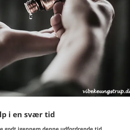
lp i en svær tid
me godt igennem denne udfordrende tid…