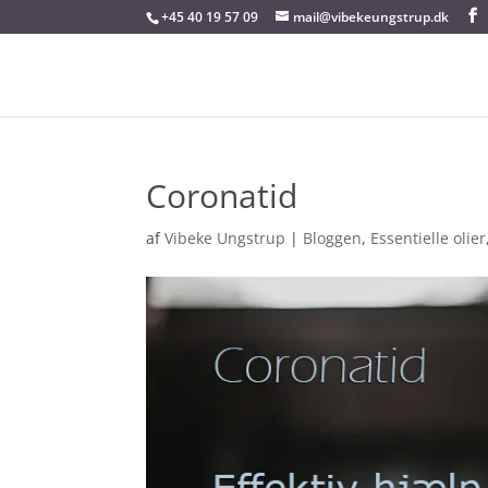
+45 40 19 57 09
mail@vibekeungstrup.dk
Coronatid
af
Vibeke Ungstrup
|
Bloggen
,
Essentielle olier