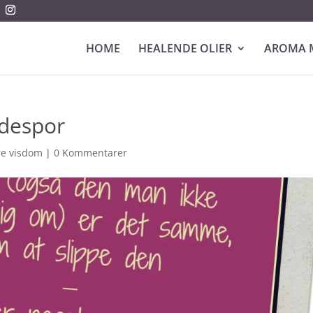
HOME
HEALENDE OLIER
AROMA 
idespor
dre visdom
|
0 Kommentarer