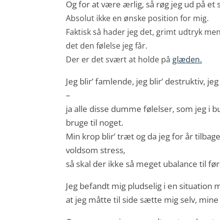
Og for at være ærlig, så røg jeg ud på et
Absolut ikke en ønske position for mig.
Faktisk så hader jeg det, grimt udtryk me
det den følelse jeg får.
Der er det svært at holde på
glæden.
Jeg blir’ famlende, jeg blir’ destruktiv, jeg
–
ja alle disse dumme følelser, som jeg i 
bruge til noget.
Min krop blir’ træt og da jeg for år tilba
voldsom stress,
så skal der ikke så meget ubalance til fø
Jeg befandt mig pludselig i en situatio
at jeg måtte til side sætte mig selv, mi