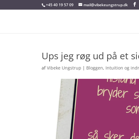
+45 40 19 57 09
mail@vibekeungstrup.dk
Ups jeg røg ud på et s
af
Vibeke Ungstrup
|
Bloggen
,
Intuition og in