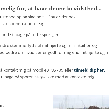
mmelig for, at have denne bevidsthed…
t stoppe op og sige højt – “nu er det nok”.
e situationen ændrer sig.
 finde tilbage på rette spor igen.
n indre stemme, lytte til mit hjerte og min intuition og
r ved bedre om hvad der er godt for mig end mit hjerte og 
å kontakt mig på mobil 40195709 eller
tilmeld dig her.
e tilbage på sporet, så tøv ikke med at kontakte mig.
o.