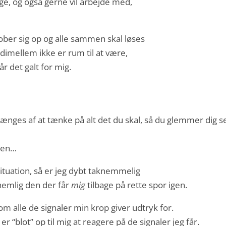
e, og også gerne vil arbejde med,
hober sig op og alle sammen skal løses
indimellem ikke er rum til at være,
år det galt for mig.
ænges af at tænke på alt det du skal, så du glemmer dig s
gen…
situation, så er jeg dybt taknemmelig
 nemlig den der får
mig
tilbage på rette spor igen.
 om alle de signaler min krop giver udtryk for.
er “blot” op til mig at reagere på de signaler jeg får.