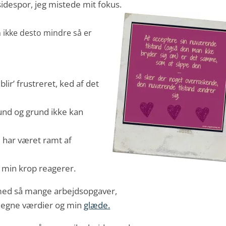
 sidespor, jeg mistede mit fokus.
n ikke desto mindre så er
 blir’ frustreret, ked af det
bund og grund ikke kan
ge har været ramt af
r min krop reagerer.
n med så mange arbejdsopgaver,
ne egne værdier og min
glæde.