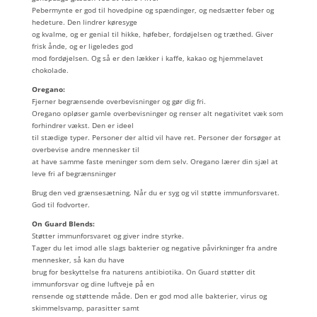
Pebermynte er god til hovedpine og spændinger, og nedsætter feber og
hedeture. Den lindrer køresyge
og kvalme, og er genial til hikke, høfeber, fordøjelsen og træthed. Giver
frisk ånde, og er ligeledes god
mod fordøjelsen. Og så er den lækker i kaffe, kakao og hjemmelavet
chokolade.
Oregano:
Fjerner begrænsende overbevisninger og gør dig fri.
Oregano opløser gamle overbevisninger og renser alt negativitet væk som
forhindrer vækst. Den er ideel
til stædige typer. Personer der altid vil have ret. Personer der forsøger at
overbevise andre mennesker til
at have samme faste meninger som dem selv. Oregano lærer din sjæl at
leve fri af begrænsninger
Brug den ved grænsesætning. Når du er syg og vil støtte immunforsvaret.
God til fodvorter.
On Guard Blends:
Støtter immunforsvaret og giver indre styrke.
Tager du let imod alle slags bakterier og negative påvirkninger fra andre
mennesker, så kan du have
brug for beskyttelse fra naturens antibiotika. On Guard støtter dit
immunforsvar og dine luftveje på en
rensende og støttende måde. Den er god mod alle bakterier, virus og
skimmelsvamp, parasitter samt