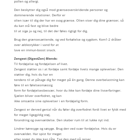
pollen og allergi.
Den beskytter dig også mod grænseoverskridende personer og
dominerende relationer. Derfor er
olien især til dig der har en svag grænse. Olien viser dig dine grænser, så
du kan stå fast og blive bedre
til at sige ja og nej, til det der føles rigtigt for dig.
Brug den grænsesættende, og ved forkølelse og sygdom. Kom1-2 dråber
over æblestykker i vand for at
lave en immun-boost snack.
Zengest (DigestZen) Blends:
Til fordøjelse og fordøjelsen af livet.
Zengest støtter os i at fordøje samt fordøje livets mange oplevelser. Den
støtter dig, hvis du har en
tendens til at påtage dig for meget på én gang. Denne overbelastning kan
føre til en følelsesmæssig
form for fordøjelsesbesvær, hvor du ikke kan fordøje dine livserfaringer.
Sjælen bliver overfodret, og kan
ikke omsætte sine oplevelser i en fordøjelig form.
Zengest er derved genial når du føler dig overfodret fordi livet er fyldt med
for meget ligegyldig støj,
forandring og overvældelse. Den skaber rum til at lukke nyt ind.
Lindrer køresyge og søsyge. Brug den ved svær fordøjelse. Hvis du er
overvældet. Har spist for meget
eller noget du ikke kan tåle. Tag den med på rejser.