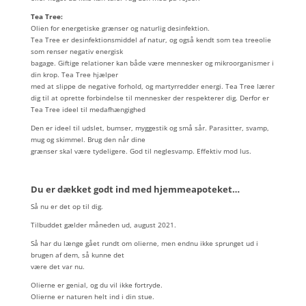
Tea Tree:
Olien for energetiske grænser og naturlig desinfektion.
Tea Tree er desinfektionsmiddel af natur, og også kendt som tea treeolie
som renser negativ energisk
bagage. Giftige relationer kan både være mennesker og mikroorganismer i
din krop. Tea Tree hjælper
med at slippe de negative forhold, og martyrredder energi. Tea Tree lærer
dig til at oprette forbindelse til mennesker der respekterer dig. Derfor er
Tea Tree ideel til medafhængighed
Den er ideel til udslet, bumser, myggestik og små sår. Parasitter, svamp,
mug og skimmel. Brug den når dine
grænser skal være tydeligere. God til neglesvamp. Effektiv mod lus.
Du er dækket godt ind med hjemmeapoteket…
Så nu er det op til dig.
Tilbuddet gælder måneden ud, august 2021.
Så har du længe gået rundt om olierne, men endnu ikke sprunget ud i
brugen af dem, så kunne det
være det var nu.
Olierne er genial, og du vil ikke fortryde.
Olierne er naturen helt ind i din stue.