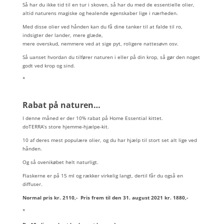
Så har du ikke tid til en tur i skoven, så har du med de essentielle olier,
altid naturens magiske og healende egenskaber lige i nærheden.
Med disse olier ved hånden kan du få dine tanker til at falde til ro,
indsigter der lander, mere glæde,
mere overskud, nemmere ved at sige pyt, roligere nattesøvn osv.
Så uanset hvordan du tilfører naturen i eller på din krop, så gør den noget
godt ved krop og sind.
*
Rabat på naturen…
I denne måned er der 10% rabat på Home Essential kittet.
doTERRA’s store hjemme-hjælpe-kit.
10 af deres mest populære olier, og du har hjælp til stort set alt lige ved
hånden.
Og så ovenikøbet helt naturligt.
Flaskerne er på 15 ml og rækker virkelig langt, dertil får du også en
diffuser.
Normal pris kr. 2110,- Pris frem til den 31. august 2021 kr. 1880,-
*