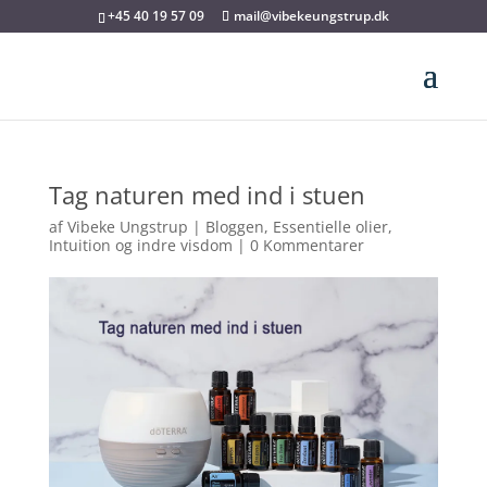
+45 40 19 57 09
mail@vibekeungstrup.dk
Tag naturen med ind i stuen
af
Vibeke Ungstrup
|
Bloggen
,
Essentielle olier
,
Intuition og indre visdom
|
0 Kommentarer