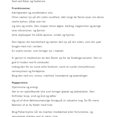
God ved feber og hedeture.
Frankincense:
Kærligheden og sandhedens olie.
Olien sætter lys på din indre sandhed, idét langt de fleste lyver om deres
reelle behov, både over for
sig selv og andre. Den slipper disse løgne, bedrag, negativitet og øvrige
lave vibrationer, og fjerner
dine skyklapper fra både øjnene, sindet og hjertet.
Den højner din bevidsthed og sætter den lys på din viden, som din sjæl
bragte med ind i verden.
En stærk renser, som bringer lys i mørket.
Er genial til meditation da den åbner op for de åndelige kanaler. Den er
god til huden ved fx solskader.
Indtag den for en sund celle funktion, samt et sundt immunforsvar,
nervesystem og fordøjelse.
Brug den ved uro, stress, træthed, hovedpine og spændinger.
Peppermint:
Optimisme og energi.
Det er en opkvikkende olie som bringer glæde og lykkebobler. Den
forfrisker krop, sind og ånd og løfter
dig ud af dine følelsesmæssige forsøg på at udsætte ting. Du får mere
følelsen af at du flyder med livet.
Brug Pebermynte når du mærker modløshed eller fortvivlelse, og
genopdage glæden ved at være i live.