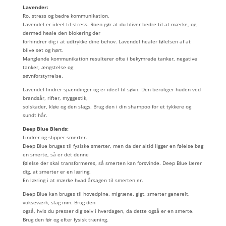
Lavender:
Ro, stress og bedre kommunikation.
Lavendel er ideel til stress. Roen gør at du bliver bedre til at mærke, og
dermed heale den blokering der
forhindrer dig i at udtrykke dine behov. Lavendel healer følelsen af at
blive set og hørt.
Manglende kommunikation resulterer ofte i bekymrede tanker, negative
tanker, ængstelse og
søvnforstyrrelse.
Lavendel lindrer spændinger og er ideel til søvn. Den beroliger huden ved
brandsår, rifter, myggestik,
solskader, kløe og den slags. Brug den i din shampoo for et tykkere og
sundt hår.
Deep Blue Blends:
Lindrer og slipper smerter.
Deep Blue bruges til fysiske smerter, men da der altid ligger en følelse bag
en smerte, så er det denne
følelse der skal transformeres, så smerten kan forsvinde. Deep Blue lærer
dig, at smerter er en læring.
En læring i at mærke hvad årsagen til smerten er.
Deep Blue kan bruges til hovedpine, migræne, gigt, smerter generelt,
vokseværk, slag mm. Brug den
også, hvis du presser dig selv i hverdagen, da dette også er en smerte.
Brug den før og efter fysisk træning.