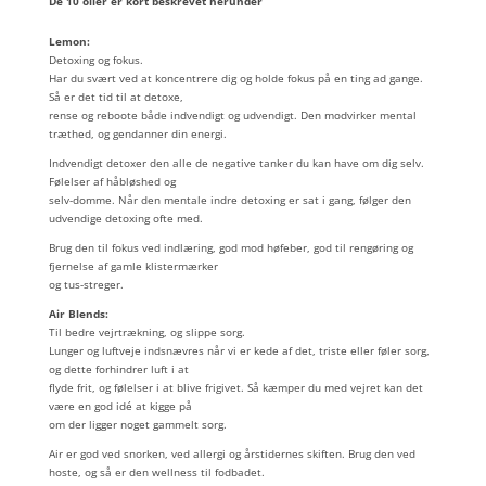
De 10 olier er kort beskrevet herunder
Lemon:
Detoxing og fokus.
Har du svært ved at koncentrere dig og holde fokus på en ting ad gange.
Så er det tid til at detoxe,
rense og reboote både indvendigt og udvendigt. Den modvirker mental
træthed, og gendanner din energi.
Indvendigt detoxer den alle de negative tanker du kan have om dig selv.
Følelser af håbløshed og
selv-domme. Når den mentale indre detoxing er sat i gang, følger den
udvendige detoxing ofte med.
Brug den til fokus ved indlæring, god mod høfeber, god til rengøring og
fjernelse af gamle klistermærker
og tus-streger.
Air Blends:
Til bedre vejrtrækning, og slippe sorg.
Lunger og luftveje indsnævres når vi er kede af det, triste eller føler sorg,
og dette forhindrer luft i at
flyde frit, og følelser i at blive frigivet. Så kæmper du med vejret kan det
være en god idé at kigge på
om der ligger noget gammelt sorg.
Air er god ved snorken, ved allergi og årstidernes skiften. Brug den ved
hoste, og så er den wellness til fodbadet.