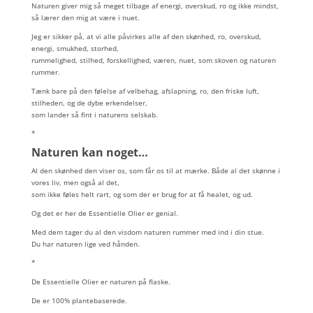
Naturen giver mig så meget tilbage af energi, overskud, ro og ikke mindst,
så lærer den mig at være i nuet.
Jeg er sikker på, at vi alle påvirkes alle af den skønhed, ro, overskud,
energi, smukhed, storhed,
rummelighed, stilhed, forskellighed, væren, nuet, som skoven og naturen
rummer.
Tænk bare på den følelse af velbehag, afslapning, ro, den friske luft,
stilheden, og de dybe erkendelser,
som lander så fint i naturens selskab.
*
Naturen kan noget…
Al den skønhed den viser os, som får os til at mærke. Både al det skønne i
vores liv, men også al det,
som ikke føles helt rart, og som der er brug for at få healet, og ud.
Og det er her de Essentielle Olier er genial.
Med dem tager du al den visdom naturen rummer med ind i din stue.
Du har naturen lige ved hånden.
*
De Essentielle Olier er naturen på flaske.
De er 100% plantebaserede.