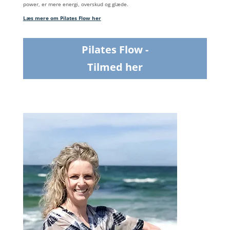
power, er mere energi, overskud og glæde.
Læs mere om Pilates Flow her
Pilates Flow -
Tilmed her