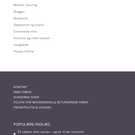
Akashic Clearing
Bloggen
Brevkasse
Depression og stress
Essentielle olier
Intuition og indre visdom
Livsglæder
Pilates Online
KONTAKT
MØD VIBEKE
KUNDERNE SIGER
POLITIK FOR REFUNDERING & RETURNEREDE VARER
PRIVATPOLITIK & COOKIES
POPULÆRE INDLÆG
Få vækket dine sanser – og lyt til din intuition