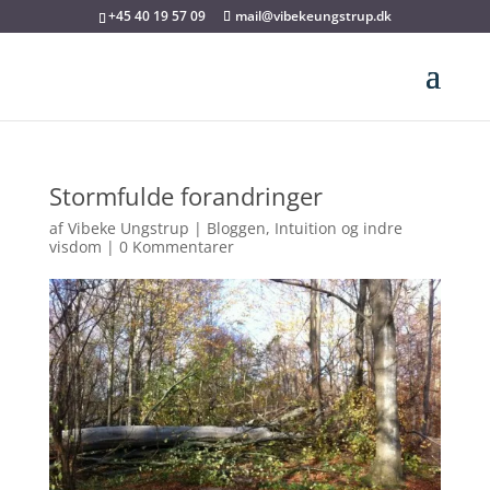
+45 40 19 57 09
mail@vibekeungstrup.dk
Stormfulde forandringer
af
Vibeke Ungstrup
|
Bloggen
,
Intuition og indre
visdom
|
0 Kommentarer