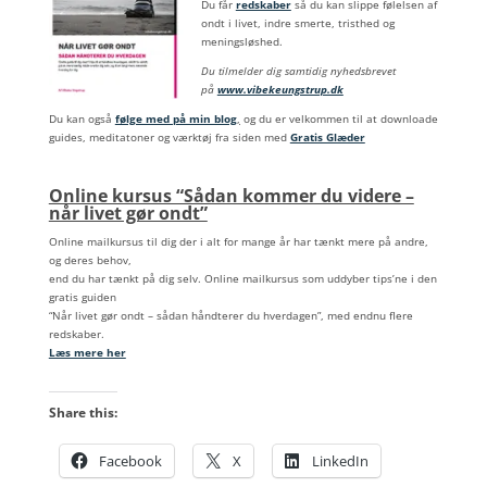
Du får
redskaber
så du kan slippe følelsen af
ondt i livet, indre smerte, tristhed og
meningsløshed.
Du tilmelder dig samtidig nyhedsbrevet
på
www.vibekeungstrup.dk
Du kan også
følge med på min blog
,
og du er velkommen til at downloade
guides, meditatoner og værktøj fra siden med
Gratis Glæder
Online kursus “Sådan kommer du videre –
når livet gør ondt”
Online mailkursus til dig der i alt for mange år har tænkt mere på andre,
og deres behov,
end du har tænkt på dig selv. Online mailkursus som uddyber tips’ne i den
gratis guiden
“Når livet gør ondt – sådan håndterer du hverdagen”, med endnu flere
redskaber.
Læs mere her
Share this:
Facebook
X
LinkedIn