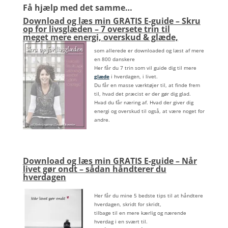
Få hjælp med det samme…
Download og læs min GRATIS E-guide – Skru
op for livsglæden – 7 oversete trin til
meget mere energi, overskud & glæde,
som allerede er downloaded og læst af mere
en 800 danskere
Her får du 7 trin som vil guide dig til mere
glæde
i hverdagen, i livet.
Du får en masse værktøjer til, at finde frem
til, hvad det præcist er der gør dig glad.
Hvad du får næring af. Hvad der giver dig
energi og overskud til også, at være noget for
andre.
Download og læs min GRATIS E-guide – Når
livet gør ondt – sådan håndterer du
hverdagen
Her får du mine 5 bedste tips til at håndtere
hverdagen, skridt for skridt,
tilbage til en mere kærlig og nærende
hverdag i en svært til.