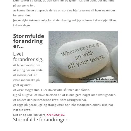
Den rækker så langt, at den rammer og fylder hos alle dem, der må løbe
på gangene for,
at kunne favne at sprede deres omsorg og hjertevarme til hver og en der
behøver det.
Jeg er dybt taknemmelig for al den kærlighed jeg oplever i disse øjeblikke,
i disse dage.
mmm
Stormfulde
forandring
er…
Livet
forandrer sig.
At blive bevidst om,
at alting har en ende.
At mærke det, at
være menneske på
godt og ondt.
At være magtesløs. Eller ihvertfald, så føles det sådan.
Og så alligevel at have følelsen af, at kunne gøre noget med kærligheden.
At opleve den helbredende kraft, som kærlighed har.
At ligge på fjerde uge og stadig være her, når medicinen endnu ikke har
vist sin kraft.
Det er og kan kun være
KÆRLIGHED.
Stormfulde forandringer.