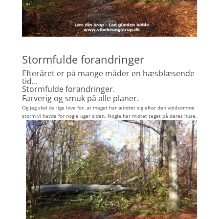
Stormfulde forandringer
Efteråret er på mange måder en hæsblæsende
tid…
Stormfulde forandringer.
Farverig og smuk på alle planer.
Og jeg skal da lige love for, at meget har ændret sig efter den voldsomme
storm vi havde for nogle uger siden.
Nogle har mistet taget på deres huse,