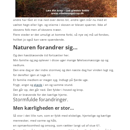
andre har fået et træ ned over deres bil, andre igen står nu med et
væltet hegn eller lign. og stierne i skoven er blevet spærret. Ikke af
skovens folk men af skovens træer.
Flere steder er det umuligt at komme forbi, så nye vej må ud forskes,
hvilket jo også kan være spændende.
Naturen forandrer sig…
Og den hæsblæsende tid fortsætter her.
Min familie og jeg oplever i disse uger mange følelsesmæssige op og
nedture.
Den ene dag er der indre stormvej og den næste dag har vinden lagt sig,
for derefter igen at tage til.
Et familie medlem er meget syg. Indlagt på fjerde uge.
Frygt, angst og
glæde
i en og samme stund.
Det går op, det går ned. Det fylder i hoved og krop.
Det er krævende for det kærlige hjerte.
Stormfulde forandringer.
Men kærligheden er stor…
Så stor i det lille rum, som er fyldt med elskelige, hjertelige og kærlige
mennesker, med varme og håb,
en opmærksomhed og omsorg, som rækker langt ud af stue 61.