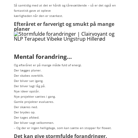
Så samtidig med at det er hårdt og tårevældende – så er det også en
fantastisk gave at opleve
kærligheden når den er stærkest.
Efteråret er farverigt og smukt på mange
planer
Mental forandring…
Og efteråret er på mange måde fuld af energi.
Der lægges planer.
Der skabes overblik.
Der bliver sat igang.
Der bliver lagt låg på.
Nye ideer opstår.
Nye projekter sættes i gang.
Gamle projekter evalueres.
Der skæres ned.
Der brydes op.
Der tages afsked.
Der bliver sagt velkommen.
– Og der er ingen helligdage, som kan sætte en stopper for flowet.
Det kan give stormfulde forandringer.