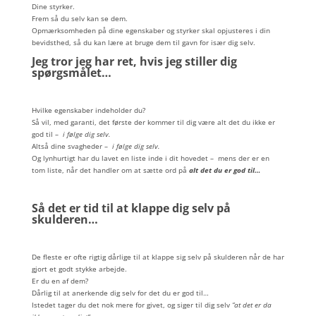
Dine styrker.
Frem så du selv kan se dem.
Opmærksomheden på dine egenskaber og styrker skal opjusteres i din
bevidsthed, så du kan lære at bruge dem til gavn for især dig selv.
Jeg tror jeg har ret, hvis jeg stiller dig
spørgsmålet…
Hvilke egenskaber indeholder du?
Så vil, med garanti, det første der kommer til dig være alt det du ikke er
god til –
i følge dig selv.
Altså dine svagheder –
i følge dig selv.
Og lynhurtigt har du lavet en liste inde i dit hovedet – mens der er en
tom liste, når det handler om at sætte ord på
alt det du er god til…
Så det er tid til at klappe dig selv på
skulderen…
De fleste er ofte rigtig dårlige til at klappe sig selv på skulderen når de har
gjort et godt stykke arbejde.
Er du en af dem?
Dårlig til at anerkende dig selv for det du er god til…
Istedet tager du det nok mere for givet, og siger til dig selv
”at det er da