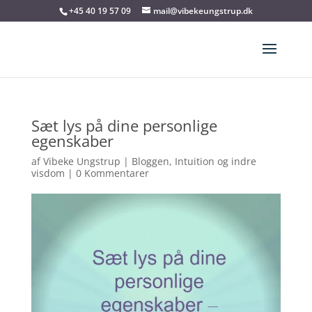
+45 40 19 57 09
mail@vibekeungstrup.dk
Sæt lys på dine personlige
egenskaber
af
Vibeke Ungstrup
|
Bloggen
,
Intuition og indre
visdom
|
0 Kommentarer