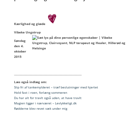
Kærlighed og glæde
Vibeke Ungstrup
Søndag
den 4.
oktober
2015
______________________________________________________
Læs også indlæg om:
Slip fri af tankemylderet – træf beslutninger med hjertet
Hold fast i roen, forlæng sommeren
Du har alt for travlt også uden, at have travlt
Magien ligger i nærværet – Levlykkeligt.dk
Rødderne blev revet væk under mig