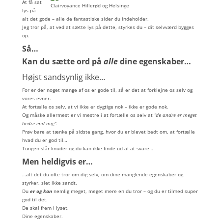
At få sat
lys på
alt det gode – alle de fantastiske sider du indeholder.
Jeg tror på, at ved at sætte lys på dette, styrkes du – dit selvværd bygges
op.
Så…
Kan du sætte ord på
alle
dine egenskaber…
Højst sandsynlig ikke…
For er der noget mange af os er gode til, så er det at forklejne os selv og
vores evner.
At fortælle os selv, at vi ikke er dygtige nok – ikke er gode nok.
Og måske allermest er vi mestre i at fortælle os selv at
”de andre er meget
bedre end mig”.
Prøv bare at tænke på sidste gang, hvor du er blevet bedt om, at fortælle
hvad du er god til…
Tungen slår knuder og du kan ikke finde ud af at svare…
Men heldigvis er…
…alt det du ofte tror om dig selv, om dine manglende egenskaber og
styrker, slet ikke sandt.
Du
er og kan
nemlig meget, meget mere en du tror – og du er tilmed super
god til det.
De skal frem i lyset.
Dine egenskaber.