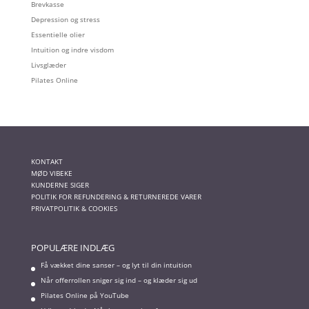
Brevkasse
Depression og stress
Essentielle olier
Intuition og indre visdom
Livsglæder
Pilates Online
KONTAKT
MØD VIBEKE
KUNDERNE SIGER
POLITIK FOR REFUNDERING & RETURNEREDE VARER
PRIVATPOLITIK & COOKIES
POPULÆRE INDLÆG
Få vækket dine sanser – og lyt til din intuition
Når offerrollen sniger sig ind – og klæder sig ud
Pilates Online på YouTube