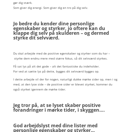
gør dig stærk.
Som giver dig energi. Som giver dig en tro på dig selv.
Jo bedre du kender dine personlige
egenskaber og styrker, jo oftere kan du
klappe dig selv på skulderen – og dermed
styrke dit selvværd.
Du skal arbejde med de positive egenskaber og styrker som du har –
styrke dem endnu mere med større fokus, så dit selvværd styrkes.
Få sat lys på alt det gode – alt det fantastiske du indeholder.
For ved at sætte lys på dette, bygges dit selvværd bygges op.
I dette arbejde vil der for nogen, naturligt dukke mørke sider op, men i og
med, at den lyse side – de positive sider er blevet styrket, kommer du
også styrket igennem de mørke tider.
Jeg tror på, at se lyset skaber positive
forandringer i mørke tider, i skyggen….
God arbejdslyst med dine lister med
personlige egenskaber og styrker…