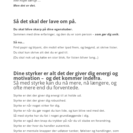
ikke noget særligt”….
Men det er det.
Så det skal der lave om på.
Du skal blive skarp på dine egenskaber.
Sammen med dine erfaringer, og den du er som person –
som gør dig unik.
Så nu…
Find papir og blyant, din mobil eller ipad frem, og begynd, at skrive lister.
Du skal kun skrive alt det du er god til.
(Du skal nok ud og købe en stor blok, for listen bliver lang…)
Dine styrker er alt det der giver dig energi og
motivation – og det kommer indefra.
Så med styrke kan du nå mere, nå længere, og
ofte mere end du forventede.
Styrke er det der giver dig energi til at holde ud.
Styrke er det der giver dig robusthed.
Styrke er når noget virker for dig.
Styrke er når du gør noget du kan lide, og kan blive ved med det.
Så med styrke har du fat i noget grundlæggende i dig.
Styrke er også den knap du trykker på når du vil skabe en forandring.
Styrke er der hvor du handler autentisk.
Styrke er mentale knapper der udløser tanker, følelser og handlinger, som