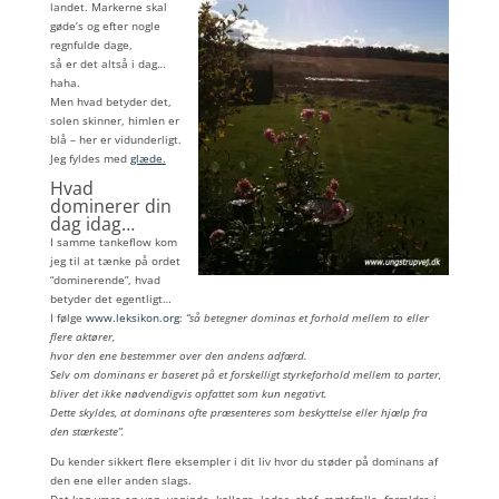
landet. Markerne skal
gøde’s og efter nogle
regnfulde dage,
så er det altså i dag…
haha.
Men hvad betyder det,
solen skinner, himlen er
blå – her er vidunderligt.
Jeg fyldes med
glæde.
Hvad
dominerer din
dag idag…
I samme tankeflow kom
jeg til at tænke på ordet
“dominerende”, hvad
betyder det egentligt…
I følge
www.leksikon.org
:
“så betegner dominas et forhold mellem to eller
flere aktører,
hvor den ene bestemmer over den andens adfærd.
Selv om dominans er baseret på et forskelligt styrkeforhold mellem to parter,
bliver det ikke nødvendigvis opfattet som kun negativt.
Dette skyldes, at dominans ofte præsenteres som beskyttelse eller hjælp fra
den stærkeste”.
Du kender sikkert flere eksempler i dit liv hvor du støder på dominans af
den ene eller anden slags.
Det kan være en ven, veninde, kollega, leder, chef, ægtefælle, forældre i