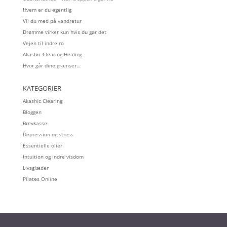
Hvem er du egentlig
Vil du med på vandretur
Drømme virker kun hvis du gør det
Vejen til indre ro
Akashic Clearing Healing
Hvor går dine grænser…
KATEGORIER
Akashic Clearing
Bloggen
Brevkasse
Depression og stress
Essentielle olier
Intuition og indre visdom
Livsglæder
Pilates Online