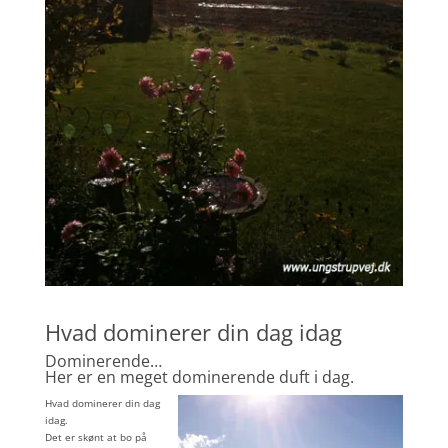
Hvad dominerer din dag idag
Dominerende…
Her er en meget dominerende duft i dag.
Hvad dominerer din dag
idag.
Det er skønt at bo på