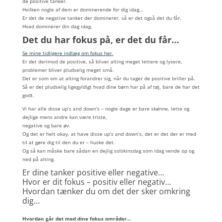
de positive tanker.
Hvilken nogle af dem er dominerende for dig idag…
Er det de negative tanker der dominerer, så er det også det du får.
Hvad dominerer din dag idag.
Det du har fokus på, er det du får…
Se mine tidligere indlæg om fokus her
.
Er det derimod de positive, så bliver alting meget lettere og lysere,
problemer bliver pludselig meget små.
Det er som om at alting forandrer sig, når du tager de positive briller på.
Så er det pludselig ligegyldigt hvad dine børn har på af tøj, bare de har det
godt.
Vi har alle disse up’s and down’s – nogle dage er bare skønne, lette og
dejlige mens andre kan være triste,
negative og bare øv.
Og det er helt okay, at have disse up’s and down’s, det er det der er med
til at gøre dig til den du er – huske det.
Og så kan måske bare sådan en dejlig solskinsdag som idag vende op og
ned på alting.
Er dine tanker positive eller negative…
Hvor er dit fokus – positiv eller negativ…
Hvordan tænker du om det der sker omkring
dig…
Hvordan går det med dine fokus områder…