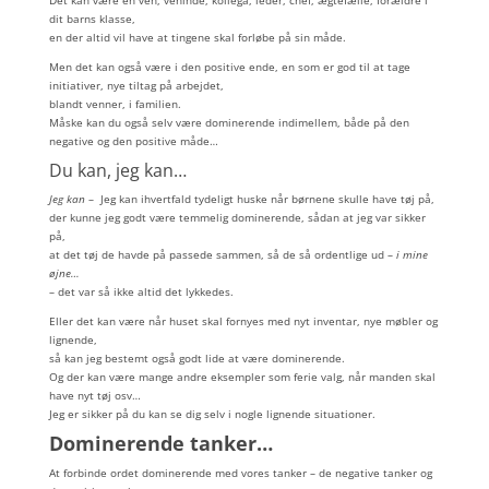
dit barns klasse,
en der altid vil have at tingene skal forløbe på sin måde.
Men det kan også være i den positive ende, en som er god til at tage
initiativer, nye tiltag på arbejdet,
blandt venner, i familien.
Måske kan du også selv være dominerende indimellem, både på den
negative og den positive måde…
Du kan, jeg kan…
Jeg kan
– Jeg kan ihvertfald tydeligt huske når børnene skulle have tøj på,
der kunne jeg godt være temmelig dominerende, sådan at jeg var sikker
på,
at det tøj de havde på passede sammen, så de så ordentlige ud –
i mine
øjne…
– det var så ikke altid det lykkedes.
Eller det kan være når huset skal fornyes med nyt inventar, nye møbler og
lignende,
så kan jeg bestemt også godt lide at være dominerende.
Og der kan være mange andre eksempler som ferie valg, når manden skal
have nyt tøj osv…
Jeg er sikker på du kan se dig selv i nogle lignende situationer.
Dominerende tanker…
At forbinde ordet dominerende med vores tanker – de negative tanker og