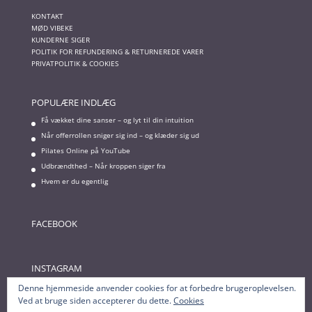
KONTAKT
MØD VIBEKE
KUNDERNE SIGER
POLITIK FOR REFUNDERING & RETURNEREDE VARER
PRIVATPOLITIK & COOKIES
POPULÆRE INDLÆG
Få vækket dine sanser – og lyt til din intuition
Når offerrollen sniger sig ind – og klæder sig ud
Pilates Online på YouTube
Udbrændthed – Når kroppen siger fra
Hvem er du egentlig
FACEBOOK
INSTAGRAM
Denne hjemmeside anvender cookies for at forbedre brugeroplevelsen.
Ved at bruge siden accepterer du dette.
Cookies