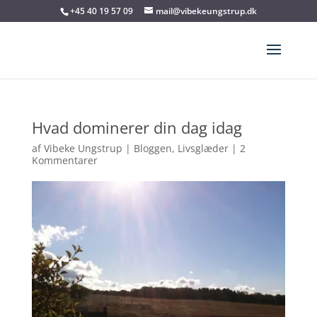
+45 40 19 57 09
mail@vibekeungstrup.dk
Hvad dominerer din dag idag
af
Vibeke Ungstrup
|
Bloggen
,
Livsglæder
|
2
Kommentarer