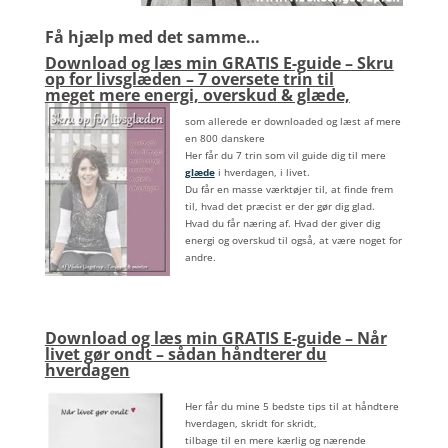
Få hjælp med det samme…
Download og læs min GRATIS E-guide – Skru
op for livsglæden – 7 oversete trin til
meget mere energi, overskud & glæde,
som allerede er downloaded og læst af mere
en 800 danskere
Her får du 7 trin som vil guide dig til mere
glæde
i hverdagen, i livet.
Du får en masse værktøjer til, at finde frem
til, hvad det præcist er der gør dig glad.
Hvad du får næring af. Hvad der giver dig
energi og overskud til også, at være noget for
andre.
Download og læs min GRATIS E-guide – Når
livet gør ondt – sådan håndterer du
hverdagen
Her får du mine 5 bedste tips til at håndtere
hverdagen, skridt for skridt,
tilbage til en mere kærlig og nærende