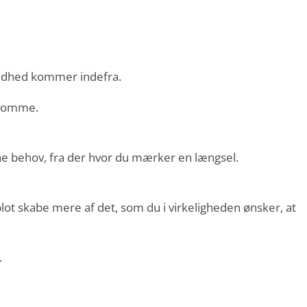
andhed kommer indefra.
r domme.
ne behov, fra der hvor du mærker en længsel.
 blot skabe mere af det, som du i virkeligheden ønsker, at
…