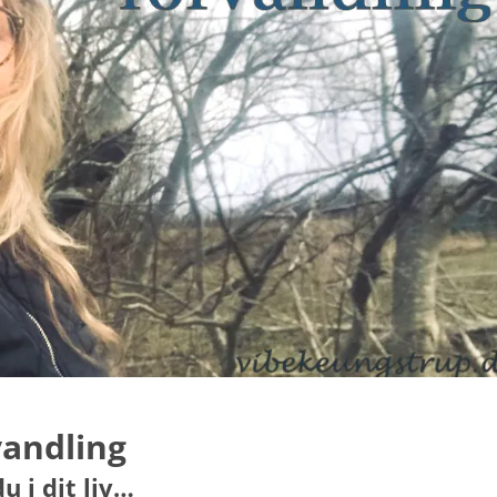
vandling
u i dit liv…