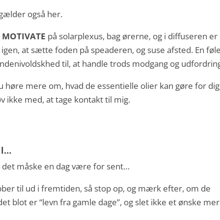
gælder også her.
d
MOTIVATE
på solarplexus, bag ørerne, og i diffuseren er
igen, at sætte foden på speaderen, og suse afsted. En føl
andenivoldskhed til, at handle trods modgang og udfordrin
du høre mere om, hvad de essentielle olier kan gøre for dig
øv ikke med, at tage kontakt til mig.
il…
il det måske en dag være for sent…
bber til ud i fremtiden, så stop op, og mærk efter, om de
 det blot er “levn fra gamle dage”, og slet ikke et ønske mer