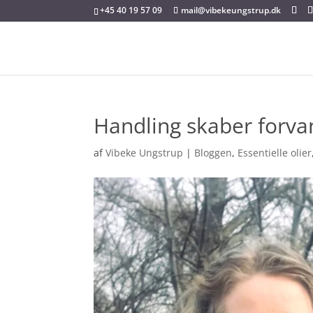
+45 40 19 57 09
mail@vibekeungstrup.dk
Handling skaber forva
af
Vibeke Ungstrup
|
Bloggen
,
Essentielle olier