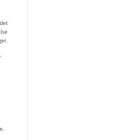
 det
else
ger.
,
e.