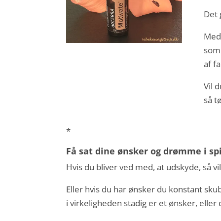
Det 
Me
som 
af f
Vil 
så t
*
Få sat dine ønsker og drømme i sp
Hvis du bliver ved med, at udskyde, så v
Eller hvis du har ønsker du konstant sku
i virkeligheden stadig er et ønsker, eller