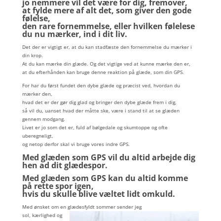
jo nemmere vil det være for dig, fremover,
at fylde mere af alt det, som giver den gode
følelse,
den rare fornemmelse, eller hvilken følelese
du nu mærker, ind i dit liv.
Det der er vigtigt er, at du kan stadfæste den fornemmelse du mærker i
din krop.
At du kan mærke din glæde. Og det vigtige ved at kunne mærke den er,
at du efterhånden kan bruge denne reaktion på glæde, som din GPS.
For har du først fundet den dybe glæde og præcist ved, hvordan du
mærker den,
hvad det er der gør dig glad og bringer den dybe glæde frem i dig,
så vil du, uanset hvad der måtte ske, være i stand til at se glæden
gennem modgang.
Livet er jo som det er, fuld af bølgedale og skumtoppe og ofte
uberegneligt,
og netop derfor skal vi bruge vores indre GPS.
Med glæden som GPS vil du altid arbejde dig
hen ad dit glædespor.
Med glæden som GPS kan du altid komme
på rette spor igen,
hvis du skulle blive væltet lidt omkuld.
Med ønsket om en glædesfyldt sommer sender jeg
sol, kærlighed og