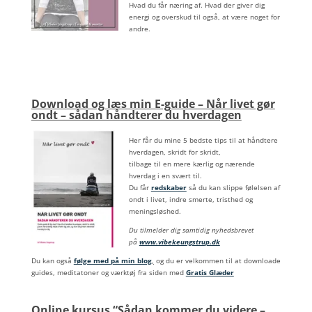
Hvad du får næring af. Hvad der giver dig
energi og overskud til også, at være noget for
andre.
Download og læs min E-guide – Når livet gør
ondt – sådan håndterer du hverdagen
Her får du mine 5 bedste tips til at håndtere
hverdagen, skridt for skridt,
tilbage til en mere kærlig og nærende
hverdag i en svært til.
Du får
redskaber
så du kan slippe følelsen af
ondt i livet, indre smerte, tristhed og
meningsløshed.
Du tilmelder dig samtidig nyhedsbrevet
på
www.vibekeungstrup.dk
Du kan også
følge med på min blog
,
og du er velkommen til at downloade
guides, meditatoner og værktøj fra siden med
Gratis Glæder
Online kursus “Sådan kommer du videre –