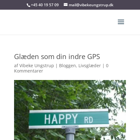
+45 40 19 57 09
mail@vibekeungstrup.dk
Glæden som din indre GPS
af
Vibeke Ungstrup
|
Bloggen
,
Livsglæder
|
0
Kommentarer