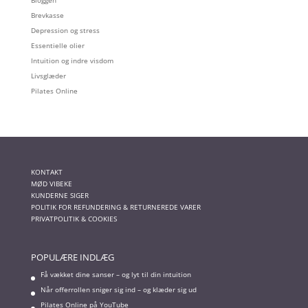
Brevkasse
Depression og stress
Essentielle olier
Intuition og indre visdom
Livsglæder
Pilates Online
KONTAKT
MØD VIBEKE
KUNDERNE SIGER
POLITIK FOR REFUNDERING & RETURNEREDE VARER
PRIVATPOLITIK & COOKIES
POPULÆRE INDLÆG
Få vækket dine sanser – og lyt til din intuition
Når offerrollen sniger sig ind – og klæder sig ud
Pilates Online på YouTube