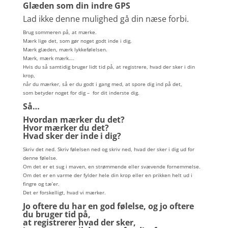
Glæden som din indre GPS
Lad ikke denne mulighed gå din næse forbi.
Brug sommeren på, at mærke.
Mærk lige det, som gør noget godt inde i dig.
Mærk glæden, mærk lykkefølelsen.
Mærk, mærk mærk….
Hvis du så samtidig bruger lidt tid på, at registrere, hvad der sker i din
krop,
når du mærker, så er du godt i gang med, at spore dig ind på det,
som betyder noget for dig – for dit inderste dig.
Så…
Hvordan mærker du det?
Hvor mærker du det?
Hvad sker der inde i dig?
Skriv det ned. Skriv følelsen ned og skriv ned, hvad der sker i dig ud for
denne følelse.
Om det er et sug i maven, en strømmende eller svævende fornemmelse.
Om det er en varme der fylder hele din krop eller en prikken helt ud i
fingre og tæ’er.
Det er forskelligt, hvad vi mærker.
Jo oftere du har en god følelse, og jo oftere
du bruger tid på,
at registrerer hvad der sker,