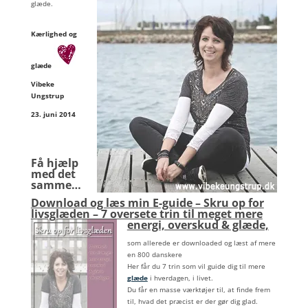
glæde.
Kærlighed og
glæde
Vibeke
Ungstrup
23. juni 2014
Få hjælp
med det
samme…
Download og læs min E-guide – Skru op for
livsglæden – 7 oversete trin til meget mere
energi, overskud & glæde,
som allerede er downloaded og læst af mere
en 800 danskere
Her får du 7 trin som vil guide dig til mere
glæde
i hverdagen, i livet.
Du får en masse værktøjer til, at finde frem
til, hvad det præcist er der gør dig glad.