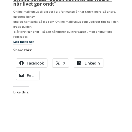
når livet gør ondt”
Online mailkursus til dig der i alt for mange år har tænkt mere på andre,
og deres behov,
end du har tænkt på dig selv. Online mailkursus som uddyber tips’ne i den
gratis guiden
“Når livet gør ondt – sådan håndterer du hverdagen”, med endnu flere
redskaber.
Læs mere her
Share this:
Facebook
X
LinkedIn
Email
Like this: