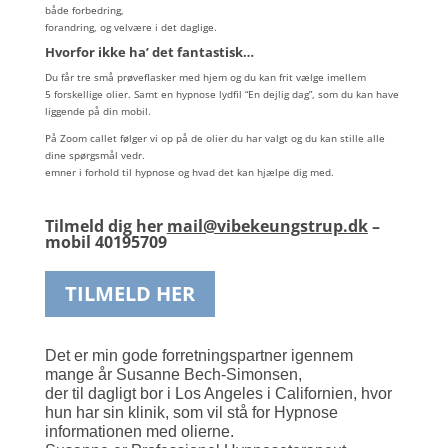
både forbedring,
forandring, og velvære i det daglige.
Hvorfor ikke ha’ det fantastisk…
Du får tre små prøveflasker med hjem og du kan frit vælge imellem
5 forskellige olier. Samt en hypnose lydfil “En dejlig dag”, som du kan have
liggende på din mobil.
På Zoom callet følger vi op på de olier du har valgt og du kan stille alle
dine spørgsmål vedr.
emner i forhold til hypnose og hvad det kan hjælpe dig med.
Tilmeld dig her
mail@vibekeungstrup.dk
–
mobil 40195709
TILMELD HER
Det er min gode forretningspartner igennem
mange år Susanne Bech-
Simonsen,
der til dagligt bor i Los Angeles i Californien, hvor
hun har sin
klinik, som vil stå for Hypnose
informationen med olierne.