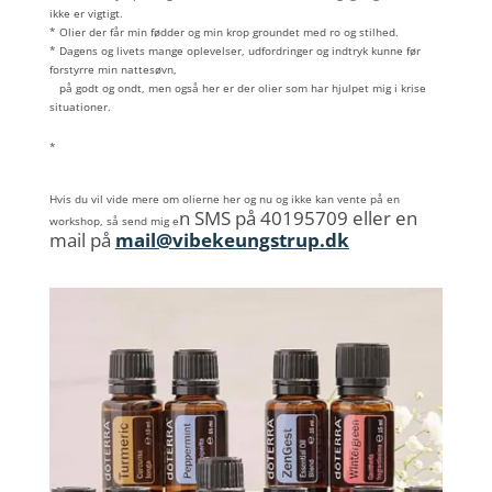
ikke er vigtigt.
* Olier der får min fødder og min krop groundet med ro og stilhed.
* Dagens og livets mange oplevelser, udfordringer og indtryk kunne før
forstyrre min nattesøvn,
på godt og ondt, men også her er der olier
som har hjulpet mig i krise
situationer.
*
Hvis du vil vide mere om olierne her og nu og ikke kan vente på en
n SMS på 40195709 eller en
workshop, så send mig e
mail på
mail@vibekeungstrup.dk