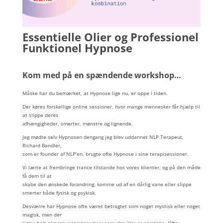
Essentielle Olier og Professionel
Funktionel Hypnose
Kom med på en spændende workshop…
Måske har du bemærket, at Hypnose lige nu, er oppe i tiden.
Der køres forskellige online sessioner, hvor mange mennesker får hjælp til
at slippe deres
afhængigheder, smerter, mønstre og lignende.
Jeg mødte selv Hypnosen dengang jeg blev uddannet NLP Terapeut.
Richard Bandler,
som er founder af NLP’en, brugte ofte Hypnose i sine terapisessioner.
Vi lærte at frembringe trance tilstande hos vores klienter, og på den måde
få dem til at
skabe den ønskede forandring, komme ud af en dårlig vane eller slippe
smerter både fysisk og psykisk.
Desværre har Hypnose
ofte været betragtet som noget mystisk eller noget
magisk, men der
ligger helt almene principper bag, som slet ikke er mystiske. Ofte