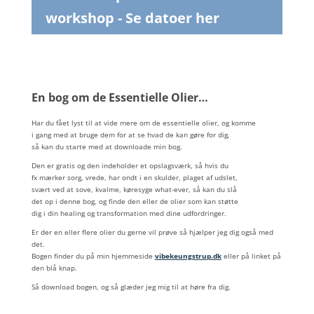
workshop - Se datoer her
En bog om de Essentielle Olier…
Har du fået lyst til at vide mere om de essentielle olier, og komme
i gang med at bruge dem for at se hvad de kan gøre for dig,
så kan du starte med at downloade min bog.
Den er gratis og den indeholder et opslagsværk, så hvis du
fx mærker sorg, vrede, har ondt i en skulder, plaget af udslet,
svært ved at sove, kvalme, køresyge what-ever, så kan du slå
det op i denne bog, og finde den eller de olier som kan støtte
dig i din healing og transformation med dine udfordringer.
Er der en eller flere olier du gerne vil prøve så hjælper jeg dig også med
det.
Bogen finder du på min hjemmeside
vibekeungstrup.dk
eller på linket på
den blå knap.
Så download bogen, og så glæder jeg mig til at høre fra dig.