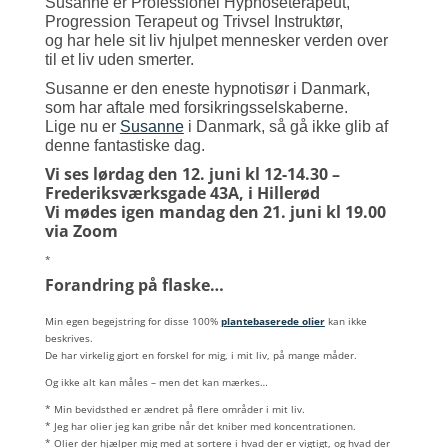
Susanne er Professionel Hypnoseterapeut,
Progression Terapeut og Trivsel
Instruktør,
og har hele sit liv hjulpet mennesker verden over
til et liv uden
smerter.
Susanne er den eneste hypnotisør i Danmark,
som har aftale med
forsikringsselskaberne.
Lige nu er
Susanne
i Danmark, så gå ikke glib af
denne fantastiske dag.
Vi ses lørdag den 12. juni kl 12-14.30 –
Frederiksværksgade 43A, i Hillerød
Vi mødes igen mandag den 21. juni kl 19.00
via Zoom
*
Forandring på flaske…
Min egen begejstring for disse 100%
plantebaserede olier
kan ikke
beskrives.
De har virkelig gjort en forskel for mig, i mit liv, på mange måder.
Og ikke alt kan måles – men det kan mærkes…
* Min bevidsthed er ændret på flere områder i mit liv.
* Jeg har olier jeg kan gribe når det kniber med koncentrationen.
* Olier der hjælper mig med at sortere i hvad der er vigtigt, og hvad
der