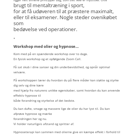
brugt til mentaltræning i sport,
for at få udøveren til at præstere maximalt,
eller til eksamener. Nogle steder ovenikøbet
som
bedøvelse ved operationer.
*
Workshop med olier og hypnose…
Kom med på en spændende workshop over to dage.
En fysisk workshop og et opfølgende Zoom Call.
Få sat skub i dine sanser og din underbevidsthed, og opnår optimal
velvære.
På workshoppen lærer du hvordan du på flere måder kan støtte og styrke
dig selv og dine kære
med hjælp fra naturens unikke egenskaber, samt hvordan du kan anvende
effektiv hypnose til
både forandring og styrkelse af det bedste.
Du kan dufte, smage og massere lige de olier du har lyst til. Du kan
afprøve hypnose og mærke
forandringen her og nu.
Vi holder naturligvis afstand og spritter af.
Hypnoseterapi kan sammen med olierne give en kæmpe effekt i forhold til