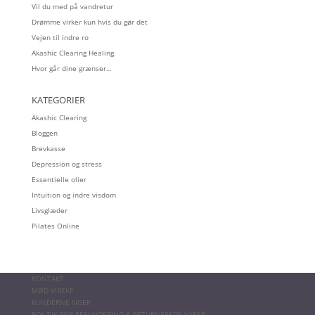
Vil du med på vandretur
Drømme virker kun hvis du gør det
Vejen til indre ro
Akashic Clearing Healing
Hvor går dine grænser…
KATEGORIER
Akashic Clearing
Bloggen
Brevkasse
Depression og stress
Essentielle olier
Intuition og indre visdom
Livsglæder
Pilates Online
KONTAKT
MØD VIBEKE
KUNDERNE SIGER
POLITIK FOR REFUNDERING & RETURNEREDE VARER