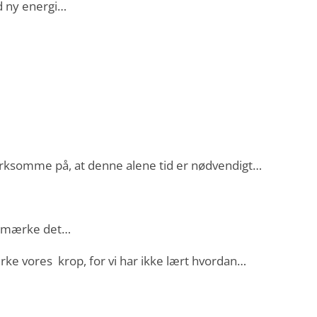
d ny energi…
rksomme på, at denne alene tid er nødvendigt…
ke mærke det…
ærke vores krop, for vi har ikke lært hvordan…
…