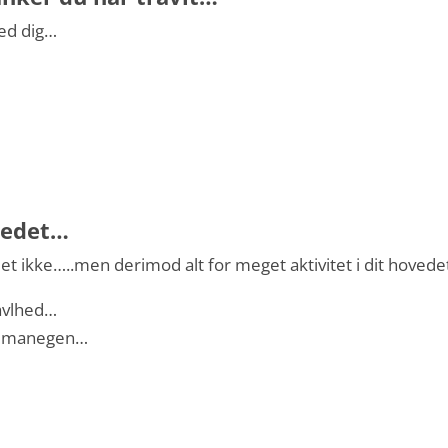
med dig…
ovedet…
slet ikke…..men derimod alt for meget aktivitet i dit hovede
ravlhed…
t i manegen…