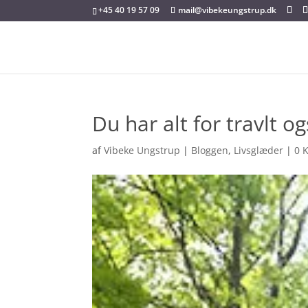
+45 40 19 57 09
mail@vibekeungstrup.dk
Du har alt for travlt o
af
Vibeke Ungstrup
|
Bloggen
,
Livsglæder
|
0 