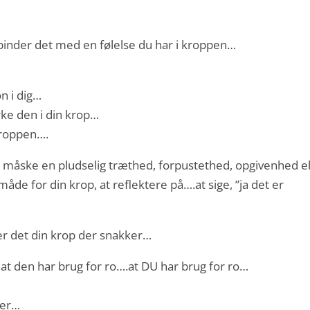
rbinder det med en følelse du har i kroppen…
n i dig…
ke den i din krop…
kroppen….
måske en pludselig træthed, forpustethed, opgivenhed el
de for din krop, at reflektere på….at sige, ”ja det er
r det din krop der snakker…
g at den har brug for ro….at DU har brug for ro…
ker…