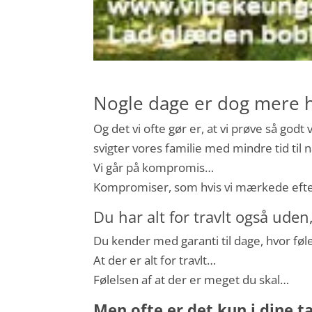
Nogle dage er dog mere h
Og det vi ofte gør er, at vi prøve så godt 
svigter vores familie med mindre tid til
Vi går på kompromis…
Kompromiser, som hvis vi mærkede efter, 
Du har alt for travlt også uden,
Du kender med garanti til dage, hvor føl
At der er alt for travlt…
Følelsen af at der er meget du skal…
Men ofte er det kun i dine t