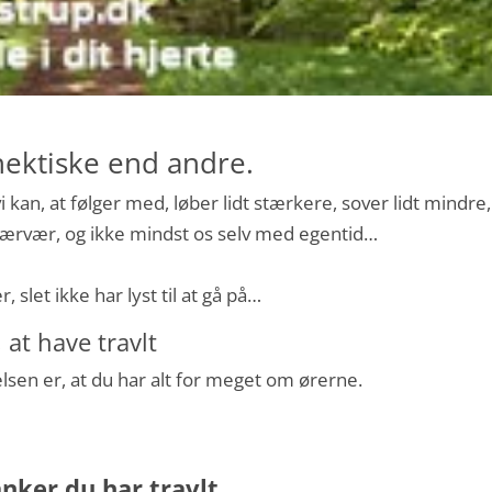
ektiske end andre.
vi kan, at følger med, løber lidt stærkere, sover lidt mindre,
 nærvær, og ikke mindst os selv med egentid…
slet ikke har lyst til at gå på…
 at have travlt
elsen er, at du har alt for meget om ørerne.
anker du har travlt…