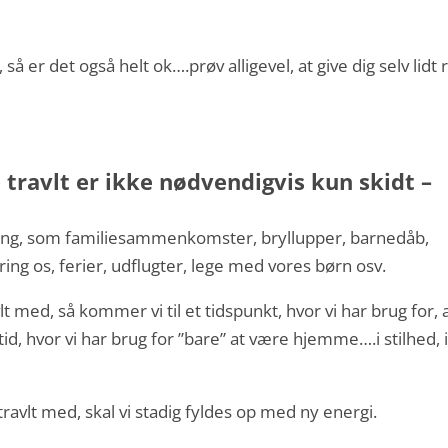
er det også helt ok….prøv alligevel, at give dig selv lidt r
 travlt er ikke nødvendigvis kun skidt –
e ting, som familiesammenkomster, bryllupper, barnedåb,
ng os, ferier, udflugter, lege med vores børn osv.
lt med, så kommer vi til et tidspunkt, hvor vi har brug for, 
tid, hvor vi har brug for ”bare” at være hjemme….i stilhed, 
r travlt med, skal vi stadig fyldes op med ny energi.