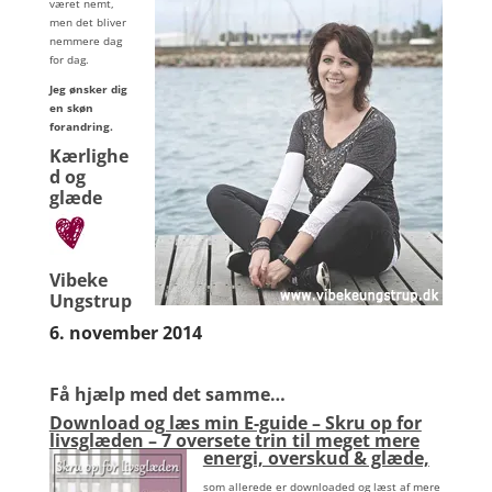
været nemt,
men det bliver
nemmere dag
for dag.
Jeg ønsker dig
en skøn
forandring.
Kærlighe
d og
glæde
Vibeke
Ungstrup
6. november 2014
Få hjælp med det samme…
Download og læs min E-guide – Skru op for
livsglæden – 7 oversete trin til meget mere
energi, overskud & glæde,
som allerede er downloaded og læst af mere