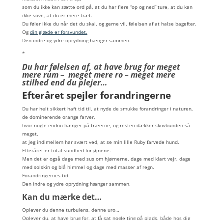
som du ikke kan sætte ord på, at du har flere “op og ned” ture, at du kan
ikke sove, at du er mere træt.
Du føler ikke du når det du skal, og gerne vil, følelsen af at halse bagefter.
Og
din glæde er forsvundet.
Den indre og ydre oprydning hænger sammen.
*
Du har følelsen af, at have brug for meget
mere rum – meget mere ro – meget mere
stilhed end du plejer…
Efteråret spejler forandringerne
Du har helt sikkert haft tid til, at nyde de smukke forandringer i naturen,
de dominerende orange farver,
hvor nogle endnu hænger på træerne, og resten dækker skovbunden så
meget,
at jeg indimellem har svært ved, at se min lille Ruby farvede hund.
Efteråret er total sundhed for øjnene.
Men det er også dage med sus om hjørnerne, dage med klart vejr, dage
med solskin og blå himmel og dage med masser af regn.
Forandringernes tid.
Den indre og ydre oprydning hænger sammen.
Kan du mærke det…
Oplever du denne turbulens, denne uro…
Oplever du, at have brug for, at få sat nogle ting på plads, både hos dig