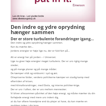
Den indre og ydre oprydning
hænger sammen
Der er store turbulente forandringer igang…
Den indre og ydre oprydning hænger sammen.
Kan du mærke det…
Jordens energier er høje lige nu, der er fuld fart på…
Alt er energi her på jorden – i Universet.
Lige nu giver høje energier meget turbulens. Der er uro rigtig mange
steder,
og på mange planer og på mange måder.
De kæmper vildt og voldsomt i syd og øst.
Oliepriserne falder, verdens politikerne kæmper en stadig kamp med
eftertiden af krisen,
med klimaforandringer, med Ebola, og interne politiker-krige.
Der er uro i luften, der er uro mellem mennesker.
Vi bliver allesammen påvirket af den høje energi, og måske mærker du din
forhøjede energi med mere uro indeni dig,
at du har oftere hovedpine end du plejer at have, du kan mærke en
muldren inden i din krop,