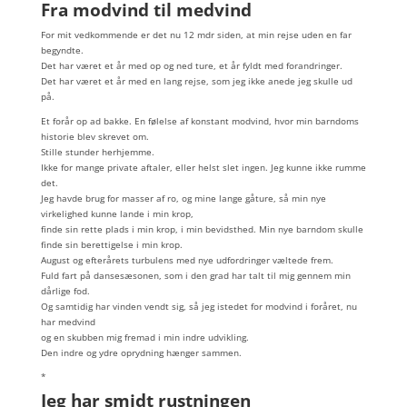
Fra modvind til medvind
For mit vedkommende er det nu 12 mdr siden, at min rejse uden en far
begyndte.
Det har været et år med op og ned ture, et år fyldt med forandringer.
Det har været et år med en lang rejse, som jeg ikke anede jeg skulle ud
på.
Et forår op ad bakke. En følelse af konstant modvind, hvor min barndoms
historie blev skrevet om.
Stille stunder herhjemme.
Ikke for mange private aftaler, eller helst slet ingen. Jeg kunne ikke rumme
det.
Jeg havde brug for masser af ro, og mine lange gåture, så min nye
virkelighed kunne lande i min krop,
finde sin rette plads i min krop, i min bevidsthed. Min nye barndom skulle
finde sin berettigelse i min krop.
August og efterårets turbulens med nye udfordringer væltede frem.
Fuld fart på dansesæsonen, som i den grad har talt til mig gennem min
dårlige fod.
Og samtidig har vinden vendt sig, så jeg istedet for modvind i foråret, nu
har medvind
og en skubben mig fremad i min indre udvikling.
Den indre og ydre oprydning hænger sammen.
*
Jeg har smidt rustningen