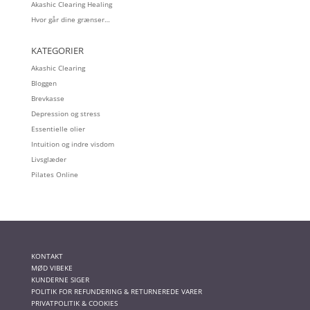
Akashic Clearing Healing
Hvor går dine grænser…
KATEGORIER
Akashic Clearing
Bloggen
Brevkasse
Depression og stress
Essentielle olier
Intuition og indre visdom
Livsglæder
Pilates Online
KONTAKT
MØD VIBEKE
KUNDERNE SIGER
POLITIK FOR REFUNDERING & RETURNEREDE VARER
PRIVATPOLITIK & COOKIES