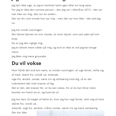
Jeg kan ikke sige, at jeg er kommet hjem igen efter en lang rejse.
For jeg er ikke den samme person – den jeg var i efteråret 2013 – det var
slet ikke var mig…Det var en anden…
Det var én, som
troede
hun var mig – men det var hun ikke – det ved jeg
nu.
Jeg har smidt rustningen.
Der blevet fjernet en stor maske, et stort skjold, som sad uden på min
krop.
Nu er jeg den rigtige mig.
Jeg er blevet mere sikker på mig, og tvivl er ikke et ord jeg kan bruge
mere.
Jeg føler mig mere groundet.
Du vil vokse
Hvor hårdt det end kan være, at smide rustningen, at sige farvel, skille sig
af med, skære fra, smide ud, erkende,
sige fra, ændre, sande, være tro og selvkærlig mod dig, så er det
indimellem det livet kræver af dig.
Det er det, det kræver for, at du kan vokse, for at du kan blive mere
bevidst om hvem du er, og hvad du vil.
Jeg har lært så meget af dette år, hvor jeg har sagt farvel, skilt mig af med,
skåret fra, smidt ud,
erkendt, sagt fra, ændret, måtte sande, været tro og mere selvkærlig.
Det har ikke