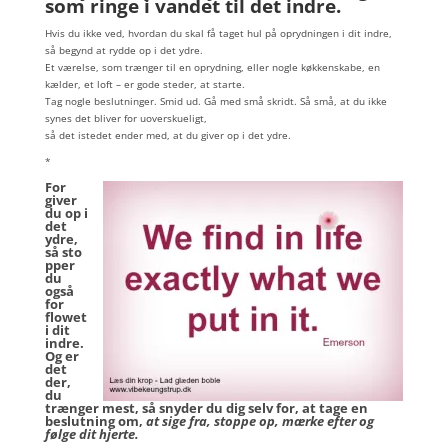
som ringe i vandet til det indre.
Hvis du ikke ved, hvordan du skal få taget hul på oprydningen i dit indre,
så begynd at rydde op i det ydre.
Et værelse, som trænger til en oprydning, eller nogle køkkenskabe, en
kælder, et loft – er gode steder, at starte.
Tag nogle beslutninger. Smid ud. Gå med små skridt. Så små, at du ikke
synes det bliver for uoverskueligt,
så det istedet ender med, at du giver op i det ydre.
*
For
giver
du op i
det
ydre,
så sto
pper
du
også
for
flowet
i dit
indre.
Og er
det
der,
du
trænger mest, så snyder du dig selv for, at tage en
beslutning om,
at sige fra, stoppe op, mærke efter og
følge dit hjerte.