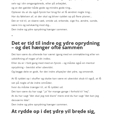
selv og i din omgangskreds, eller på arbejdet,
og at det gælder både gode og mindre gode ting…
Oplever du at du også fysisk har brug for at få ændret nogle ting…
Har du følelsen af, at der skal og bliver ryddet op på flere planer…
Det er tid til, at skære væk, smide ud, erkende, sige fra, ændre, sande,
være tro og selvkærlig mod dig…
Den indre og ydre oprydning hænger sammen.
*
Det er tid til indre og ydre oprydning
– og det hænger ofte sammen
Det kan være du allerede har været igang med en ommøblering eller en
udskiftning af noget af dit indbo.
Eller du er i fuld gang med med en fysisk – og måske også en mental
oprydning – bevidst eller ubevidst.
Og begge dele er godt, for det indre afspejler det ydre, og omvendt.
At få ryddet op i skuffer og skabe kan være et ubevidst skub til også, at få
set på nogle af de indre områder,
hvor du måske trænger til, at få ryddet ud.
Det kan være du har sagt ” ja” for mange gange i forhold til “nej”.
At du har sagt “det skal jeg nok klare” mere end du har sagt “det kan jeg
desværre ikke”.
Den indre og ydre oprydning hænger sammen.
At rydde op i det ydre vil brede sig,