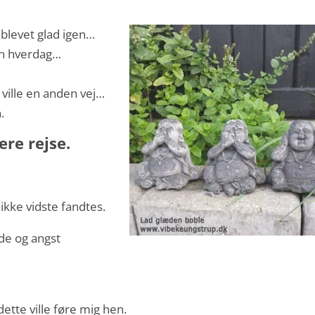
g blevet glad igen…
min hverdag…
 ville en anden vej…
.
ere rejse.
 ikke vidste fandtes.
e og angst
dette ville føre mig hen.