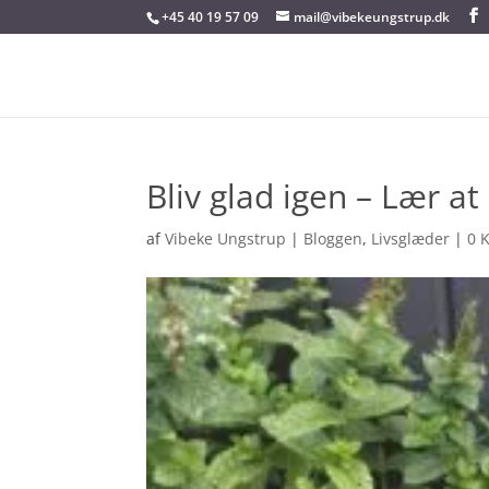
+45 40 19 57 09
mail@vibekeungstrup.dk
Bliv glad igen – Lær at
af
Vibeke Ungstrup
|
Bloggen
,
Livsglæder
|
0 