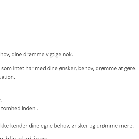
behov, dine drømme vigtige nok.
g, som intet har med dine ønsker, behov, drømme at gøre.
uation.
.
f tomhed indeni.
nd ikke kender dine egne behov, ønsker og drømme mere.
g bliv glad igen…