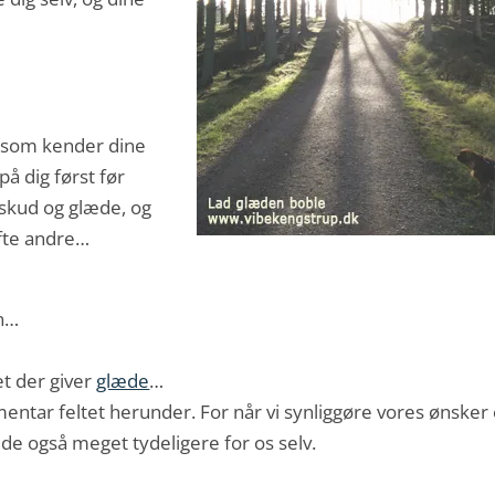
, som kender dine
 dig først før
rskud og glæde, og
øfte andre…
en…
et der giver
glæde
…
mentar feltet herunder. For når vi synliggøre vores ønsker
er de også meget tydeligere for os selv.