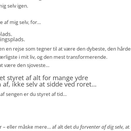
ig selv igen.
 af mig selv, for…
plads.
dingsplads.
en en rejse som tegner til at være den dybeste, den hårde
ærligste i mit liv, og den mest transformerende.
 at være den sjoveste…
t styret af alt for mange ydre
f, ikke selv at sidde ved roret…
 af sengen er du styret af tid…
ør – eller måske mere… af alt det
du forventer af dig selv,
at