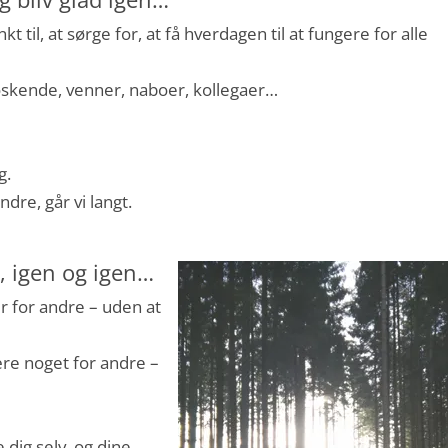
kt til, at sørge for, at få hverdagen til at fungere for alle
øskende, venner, naboer, kollegaer…
g.
dre, går vi langt.
, igen og igen…
r for andre – uden at
re noget for andre –
 dig selv, og dine