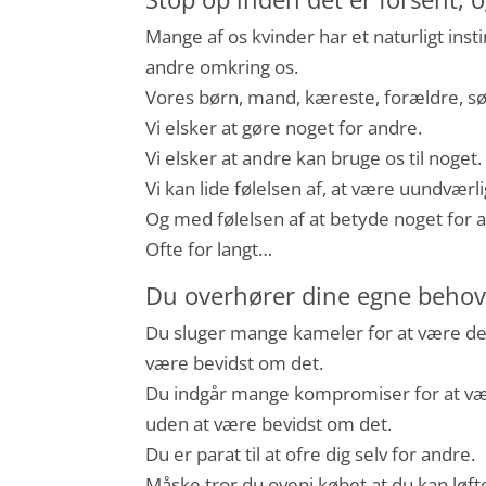
Mange af os kvinder har et naturligt instin
andre omkring os.
Vores børn, mand, kæreste, forældre, s
Vi elsker at gøre noget for andre.
Vi elsker at andre kan bruge os til noget.
Vi kan lide følelsen af, at være uundværli
Og med følelsen af at betyde noget for an
Ofte for langt…
Du overhører dine egne behov
Du sluger mange kameler for at være de
være bevidst om det.
Du indgår mange kompromiser for at væ
uden at være bevidst om det.
Du er parat til at ofre dig selv for andre.
Måske tror du oveni købet at du kan løfte