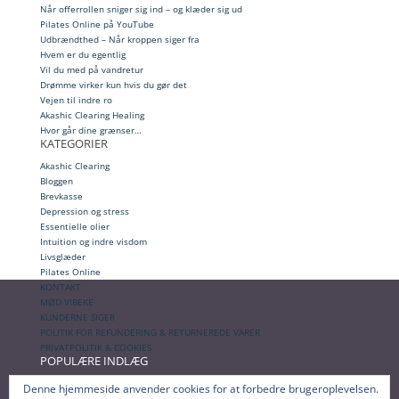
Når offerrollen sniger sig ind – og klæder sig ud
Pilates Online på YouTube
Udbrændthed – Når kroppen siger fra
Hvem er du egentlig
Vil du med på vandretur
Drømme virker kun hvis du gør det
Vejen til indre ro
Akashic Clearing Healing
Hvor går dine grænser…
KATEGORIER
Akashic Clearing
Bloggen
Brevkasse
Depression og stress
Essentielle olier
Intuition og indre visdom
Livsglæder
Pilates Online
KONTAKT
MØD VIBEKE
KUNDERNE SIGER
POLITIK FOR REFUNDERING & RETURNEREDE VARER
PRIVATPOLITIK & COOKIES
POPULÆRE INDLÆG
Få vækket dine sanser – og lyt til din intuition
Denne hjemmeside anvender cookies for at forbedre brugeroplevelsen.
Når offerrollen sniger sig ind – og klæder sig ud