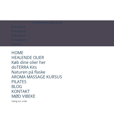
+45 40 19 57 09
mail@vibekeungstrup.dk
Facebook
Instagram
Facebook
Instagram
0 emner
HOME
HEALENDE OLIER
Køb dine olier her
doTERRA Kits
Naturen på flaske
AROMA MASSAGE KURSUS
PILATES
BLOG
KONTAKT
MØD VIBEKE
Vælg en side